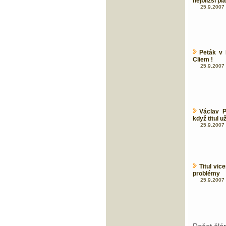
nejbližší pl
25.9.2007 
Peták v 
Cliem !
25.9.2007 
Václav P
když titul u
25.9.2007 
Titul vic
problémy
25.9.2007 