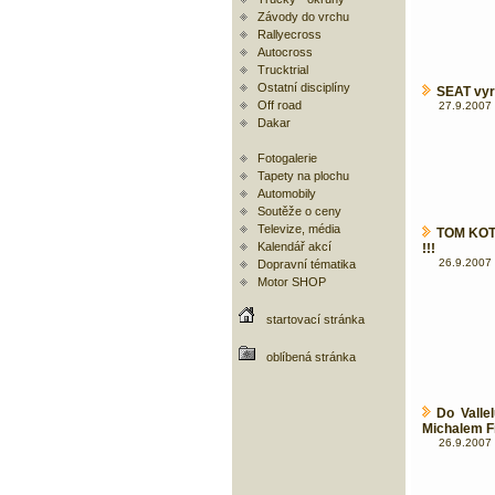
Závody do vrchu
Rallyecross
Autocross
Trucktrial
Ostatní disciplíny
SEAT vyr
Off road
27.9.2007 
Dakar
Fotogalerie
Tapety na plochu
Automobily
Soutěže o ceny
Televize, média
TOM KOTE
Kalendář akcí
!!!
26.9.2007 
Dopravní tématika
Motor SHOP
startovací stránka
oblíbená stránka
Do Valle
Michalem Fi
26.9.2007 