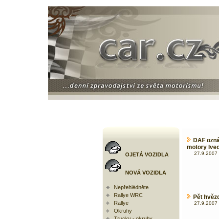
DAF ozná
motory Ivec
27.9.2007 
OJETÁ VOZIDLA
NOVÁ VOZIDLA
Nepřehlédněte
Rallye WRC
Pět hvězd
Rallye
27.9.2007 
Okruhy
Trucky - okruhy