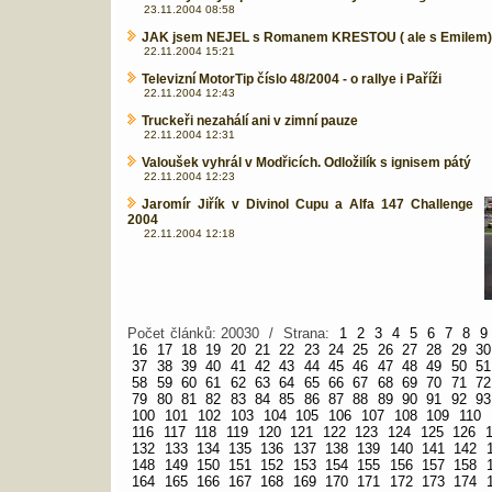
23.11.2004 08:58
JAK jsem NEJEL s Romanem KRESTOU ( ale s Emilem)
22.11.2004 15:21
Televizní MotorTip číslo 48/2004 - o rallye i Paříži
22.11.2004 12:43
Truckeři nezahálí ani v zimní pauze
22.11.2004 12:31
Valoušek vyhrál v Modřicích. Odložilík s ignisem pátý
22.11.2004 12:23
Jaromír Jiřík v Divinol Cupu a Alfa 147 Challenge
2004
22.11.2004 12:18
Počet článků: 20030 / Strana:
1
2
3
4
5
6
7
8
9
16
17
18
19
20
21
22
23
24
25
26
27
28
29
30
37
38
39
40
41
42
43
44
45
46
47
48
49
50
51
58
59
60
61
62
63
64
65
66
67
68
69
70
71
72
79
80
81
82
83
84
85
86
87
88
89
90
91
92
93
100
101
102
103
104
105
106
107
108
109
110
116
117
118
119
120
121
122
123
124
125
126
132
133
134
135
136
137
138
139
140
141
142
148
149
150
151
152
153
154
155
156
157
158
164
165
166
167
168
169
170
171
172
173
174