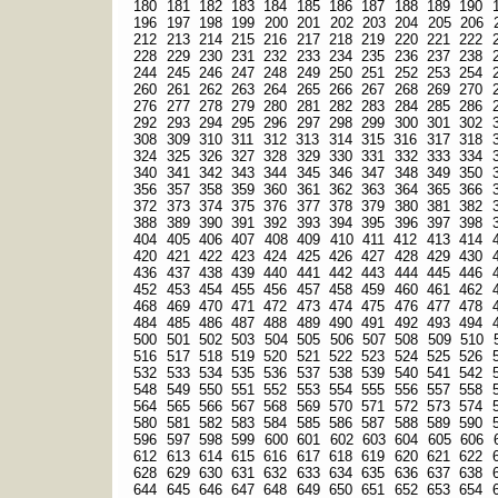
180
181
182
183
184
185
186
187
188
189
190
196
197
198
199
200
201
202
203
204
205
206
212
213
214
215
216
217
218
219
220
221
222
228
229
230
231
232
233
234
235
236
237
238
244
245
246
247
248
249
250
251
252
253
254
260
261
262
263
264
265
266
267
268
269
270
276
277
278
279
280
281
282
283
284
285
286
292
293
294
295
296
297
298
299
300
301
302
308
309
310
311
312
313
314
315
316
317
318
324
325
326
327
328
329
330
331
332
333
334
340
341
342
343
344
345
346
347
348
349
350
356
357
358
359
360
361
362
363
364
365
366
372
373
374
375
376
377
378
379
380
381
382
388
389
390
391
392
393
394
395
396
397
398
404
405
406
407
408
409
410
411
412
413
414
420
421
422
423
424
425
426
427
428
429
430
436
437
438
439
440
441
442
443
444
445
446
452
453
454
455
456
457
458
459
460
461
462
468
469
470
471
472
473
474
475
476
477
478
484
485
486
487
488
489
490
491
492
493
494
500
501
502
503
504
505
506
507
508
509
510
516
517
518
519
520
521
522
523
524
525
526
532
533
534
535
536
537
538
539
540
541
542
548
549
550
551
552
553
554
555
556
557
558
564
565
566
567
568
569
570
571
572
573
574
580
581
582
583
584
585
586
587
588
589
590
596
597
598
599
600
601
602
603
604
605
606
612
613
614
615
616
617
618
619
620
621
622
628
629
630
631
632
633
634
635
636
637
638
644
645
646
647
648
649
650
651
652
653
654