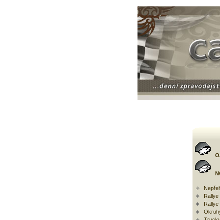
O
N
Nepřeh
Rally
Rallye
Okruh
Trucky