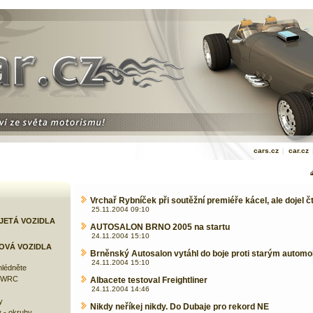
cars.cz
|
car.cz
Vrchař Rybníček při soutěžní premiéře kácel, ale dojel č
25.11.2004 09:10
JETÁ VOZIDLA
AUTOSALON BRNO 2005 na startu
24.11.2004 15:10
OVÁ VOZIDLA
Brněnský Autosalon vytáhl do boje proti starým automo
24.11.2004 15:10
lédněte
e WRC
Albacete testoval Freightliner
24.11.2004 14:46
y
Nikdy neříkej nikdy. Do Dubaje pro rekord NE
 - okruhy