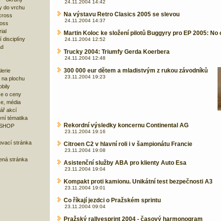
24.11.2004 14:42
y do vrchu
Na výstavu Retro Clasics 2005 se slevou
cross
24.11.2004 14:37
ross
ial
Martin Koloc ke složení pilotů Buggyry pro EP 2005: N
 disciplíny
24.11.2004 12:52
ad
Trucky 2004: Triumfy Gerda Koerbera
24.11.2004 12:48
300 000 eur dětem a mladistvým z rukou závodníků
lerie
23.11.2004 19:23
 na plochu
bily
e o ceny
ze, média
ář akcí
ní tématika
Rekordní výsledky koncernu Continental AG
 SHOP
23.11.2004 19:16
ovací stránka
Citroen C2 v hlavní roli i v šampionátu Francie
23.11.2004 19:08
bená stránka
Asistenční služby ABA pro klienty Auto Esa
23.11.2004 19:04
Kompakt proti kamionu. Unikátní test bezpečnosti A3
23.11.2004 19:01
Co říkají jezdci o Pražském sprintu
23.11.2004 09:04
Pražský rallyesprint 2004 - časový harmonogram