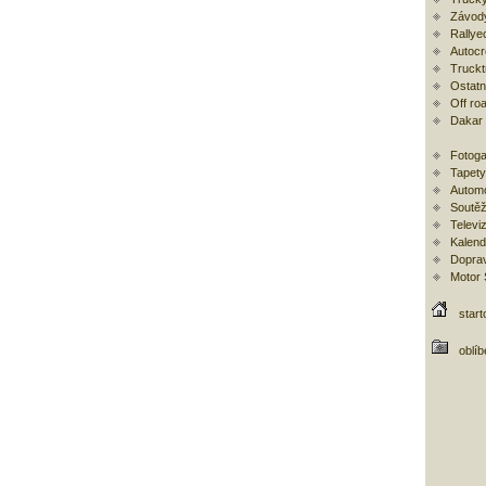
Závod
Rallye
Autoc
Trucktr
Ostatní
Off ro
Dakar
Fotoga
Tapety
Automo
Soutěž
Televi
Kalend
Doprav
Motor
start
oblí