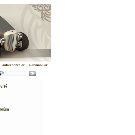
|
autorecenze.cz
|
automobil.cz
tvrtý
bilům