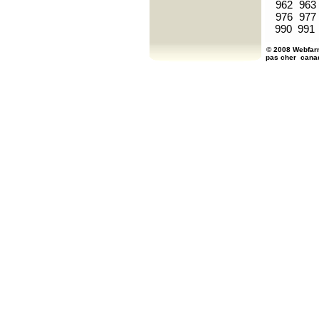
962
963
976
977
990
991
© 2008 Webfarm
pas cher
cana