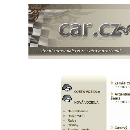
Zemřel z
7.5.2007 1
OJETÁ VOZIDLA
Argentin
šanci
7.5.2007 1
NOVÁ VOZIDLA
Nepřehlédněte
Rallye WRC
Rallye
Okruhy
Časový 
Trucky - okruhy