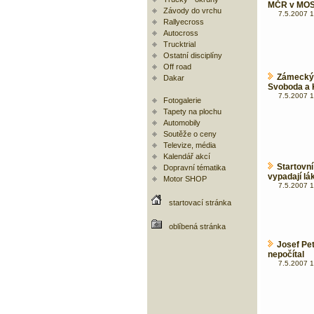
MČR v MO
Závody do vrchu
7.5.2007 1
Rallyecross
Autocross
Trucktrial
Ostatní disciplíny
Off road
Zámecký 
Dakar
Svoboda a
7.5.2007 1
Fotogalerie
Tapety na plochu
Automobily
Soutěže o ceny
Televize, média
Kalendář akcí
Startovn
Dopravní tématika
vypadají lá
Motor SHOP
7.5.2007 1
startovací stránka
oblíbená stránka
Josef Pe
nepočítal
7.5.2007 1