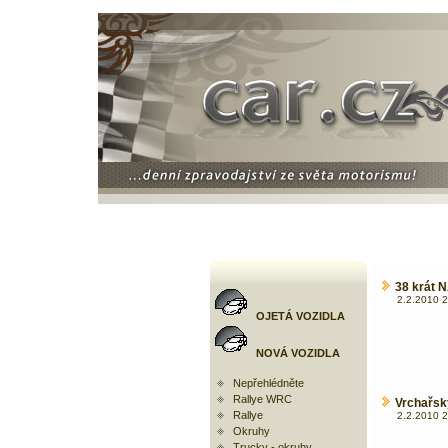
38 krát 
2.2.2010 2
OJETÁ VOZIDLA
NOVÁ VOZIDLA
Nepřehlédněte
Rallye WRC
Vrchařsk
Rallye
2.2.2010 2
Okruhy
Trucky - okruhy