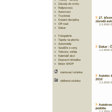
Závody do vrchu
Rallyecross
Autocross
Trucktrial
27. břez
Ostatní disciplíny
závodů aut
Off road
2.2.2010 2
Dakar
Fotogalerie
Tapety na plochu
Automobily
Dakar : 
Soutěže o ceny
1.2.2010 2
Televize, média
Kalendář akcí
Dopravní tématika
Motor SHOP
startovací stránka
Autotec 
2010
oblíbená stránka
1.2.2010 2
Autokro
podobu
1.2.2010 2