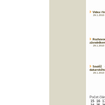
Videa i f
29.1.2010 
Rozhov
závodníke
29.1.2010 
Soutěž 
dakarského
29.1.2010 
Počet člá
15
16
1
34
35
3