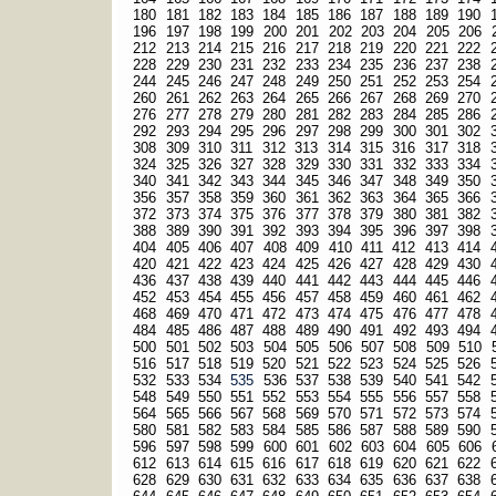
180
181
182
183
184
185
186
187
188
189
190
196
197
198
199
200
201
202
203
204
205
206
212
213
214
215
216
217
218
219
220
221
222
228
229
230
231
232
233
234
235
236
237
238
244
245
246
247
248
249
250
251
252
253
254
260
261
262
263
264
265
266
267
268
269
270
276
277
278
279
280
281
282
283
284
285
286
292
293
294
295
296
297
298
299
300
301
302
308
309
310
311
312
313
314
315
316
317
318
324
325
326
327
328
329
330
331
332
333
334
340
341
342
343
344
345
346
347
348
349
350
356
357
358
359
360
361
362
363
364
365
366
372
373
374
375
376
377
378
379
380
381
382
388
389
390
391
392
393
394
395
396
397
398
404
405
406
407
408
409
410
411
412
413
414
420
421
422
423
424
425
426
427
428
429
430
436
437
438
439
440
441
442
443
444
445
446
452
453
454
455
456
457
458
459
460
461
462
468
469
470
471
472
473
474
475
476
477
478
484
485
486
487
488
489
490
491
492
493
494
500
501
502
503
504
505
506
507
508
509
510
516
517
518
519
520
521
522
523
524
525
526
532
533
534
535
536
537
538
539
540
541
542
548
549
550
551
552
553
554
555
556
557
558
564
565
566
567
568
569
570
571
572
573
574
580
581
582
583
584
585
586
587
588
589
590
596
597
598
599
600
601
602
603
604
605
606
612
613
614
615
616
617
618
619
620
621
622
628
629
630
631
632
633
634
635
636
637
638