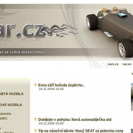
cars.cz
|
car.cz
Eosu září hvězda úspěchu .
24.11.2006 10:29
JETÁ VOZIDLA
OVÁ VOZIDLA
lédněte
e WRC
Dobíjejte v pohybu: Nová autonabíječka atd
24.11.2006 10:26
y
Tip na vánoční dárek: Nový SEAT za polovinu ceny
 - okruhy