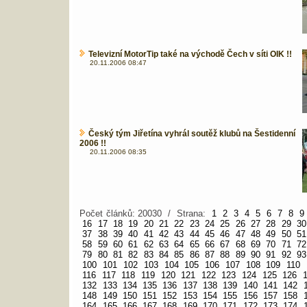
Televizní MotorTip také na východě Čech v síti OIK !!
20.11.2006 08:47
Český tým Jiřetína vyhrál soutěž klubů na Šestidenní
2006 !!
20.11.2006 08:35
Počet článků: 20030 / Strana:
1
2
3
4
5
6
7
8
9
16
17
18
19
20
21
22
23
24
25
26
27
28
29
30
37
38
39
40
41
42
43
44
45
46
47
48
49
50
51
58
59
60
61
62
63
64
65
66
67
68
69
70
71
72
79
80
81
82
83
84
85
86
87
88
89
90
91
92
93
100
101
102
103
104
105
106
107
108
109
110
116
117
118
119
120
121
122
123
124
125
126
132
133
134
135
136
137
138
139
140
141
142
148
149
150
151
152
153
154
155
156
157
158
164
165
166
167
168
169
170
171
172
173
174