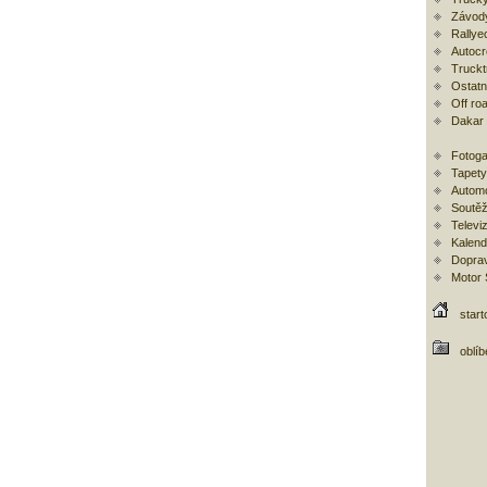
Závod
Rallye
Autoc
Trucktr
Ostatní
Off ro
Dakar
Fotoga
Tapety
Automo
Soutěž
Televi
Kalend
Doprav
Motor
start
oblí