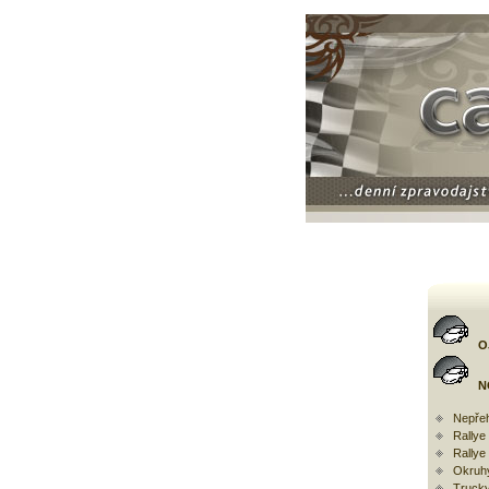
O
N
Nepřeh
Rally
Rallye
Okruh
Trucky