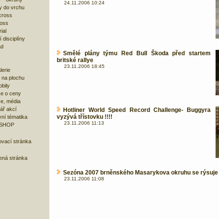
24.11.2006 10:24
y do vrchu
cross
ross
ial
 disciplíny
ad
Smělé plány týmu Red Bull Škoda před startem
britské rallye
23.11.2006 18:45
lerie
 na plochu
bily
e o ceny
ze, média
ář akcí
Hotliner World Speed Record Challenge- Buggyra
vyzývá třístovku !!!!
ní tématika
23.11.2006 11:13
 SHOP
ovací stránka
bená stránka
Sezóna 2007 brněnského Masarykova okruhu se rýsuje
23.11.2006 11:08