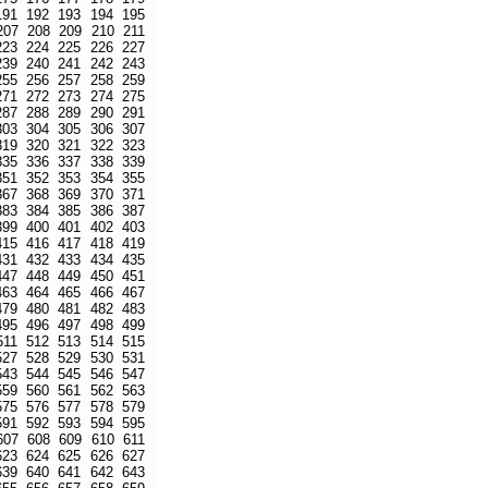
191
192
193
194
195
207
208
209
210
211
223
224
225
226
227
239
240
241
242
243
255
256
257
258
259
271
272
273
274
275
287
288
289
290
291
303
304
305
306
307
319
320
321
322
323
335
336
337
338
339
351
352
353
354
355
367
368
369
370
371
383
384
385
386
387
399
400
401
402
403
415
416
417
418
419
431
432
433
434
435
447
448
449
450
451
463
464
465
466
467
479
480
481
482
483
495
496
497
498
499
511
512
513
514
515
527
528
529
530
531
543
544
545
546
547
559
560
561
562
563
575
576
577
578
579
591
592
593
594
595
607
608
609
610
611
623
624
625
626
627
639
640
641
642
643