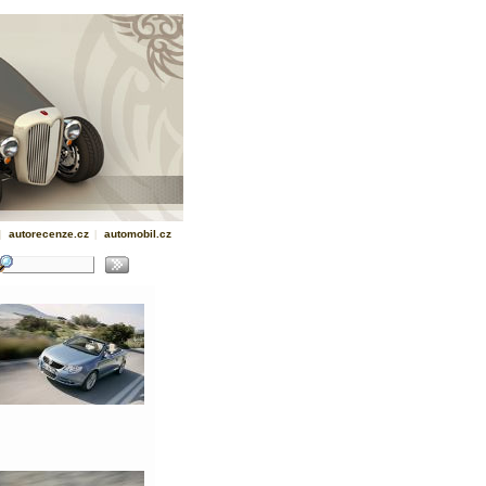
|
autorecenze.cz
|
automobil.cz