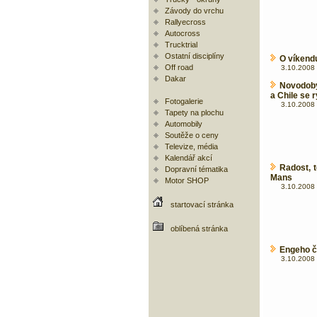
Závody do vrchu
Rallyecross
Autocross
Trucktrial
Ostatní disciplíny
O víkendu
Off road
3.10.2008 
Dakar
Novodobý
a Chile se 
Fotogalerie
3.10.2008 
Tapety na plochu
Automobily
Soutěže o ceny
Televize, média
Kalendář akcí
Radost, 
Dopravní tématika
Mans
Motor SHOP
3.10.2008 
startovací stránka
oblíbená stránka
Engeho č
3.10.2008 