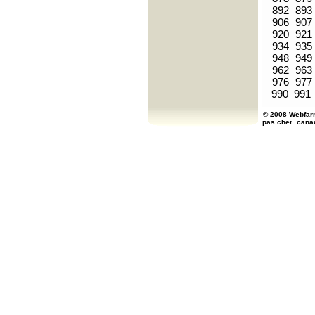
892
893
906
907
920
921
934
935
948
949
962
963
976
977
990
991
© 2008 Webfarm
pas cher
cana