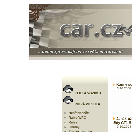
Kam v so
3.10.2008 
OJETÁ VOZIDLA
NOVÁ VOZIDLA
Nepřehlédněte
Rallye WRC
Janák už
Rallye
třídy GT1 !!
3.10.2008 
Okruhy
Trucky - okruhy