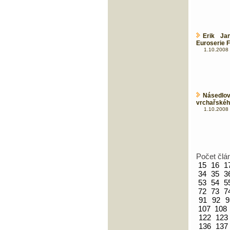
Erik Ja
Euroserie 
1.10.2008 
Násedlo
vrchařskéh
1.10.2008 
Počet člá
15
16
1
34
35
3
53
54
5
72
73
7
91
92
9
107
108
122
123
136
137