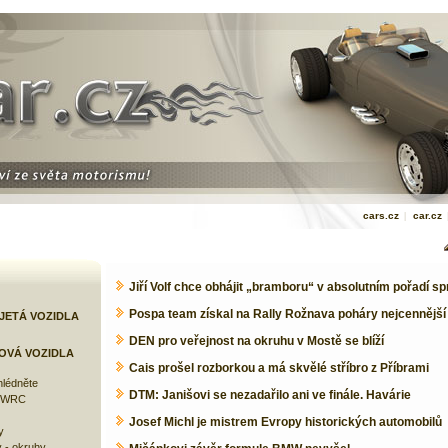
cars.cz
|
car.cz
Jiří Volf chce obhájit „bramboru“ v absolutním pořadí sp
Pospa team získal na Rally Rožnava poháry nejcennější
JETÁ VOZIDLA
DEN pro veřejnost na okruhu v Mostě se blíží
OVÁ VOZIDLA
Cais prošel rozborkou a má skvělé stříbro z Příbrami
lédněte
DTM: Janišovi se nezadařilo ani ve finále. Havárie
e WRC
Josef Michl je mistrem Evropy historických automobilů
y
 - okruhy