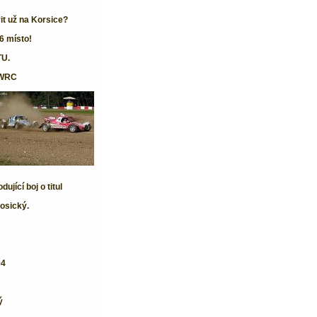
it už na Korsice?
6 místo!
TU.
 WRC
jící boj o titul
osický.
04
ý