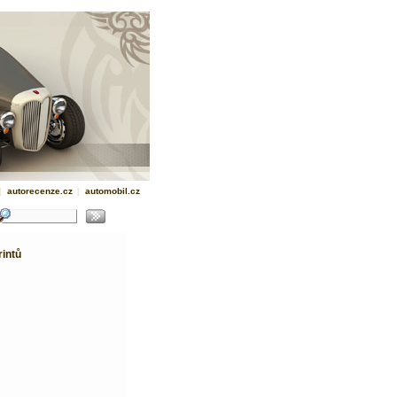
|
autorecenze.cz
|
automobil.cz
rintů