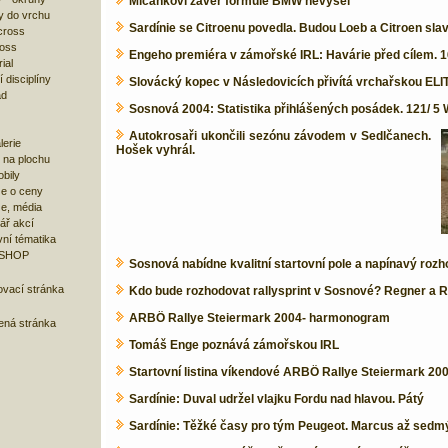
Mičánkovi závěr formule BMW nevyšel
y do vrchu
Sardínie se Citroenu povedla. Budou Loeb a Citroen slav
cross
ross
Engeho premiéra v zámořské IRL: Havárie před cílem. 1
ial
 disciplíny
Slovácký kopec v Následovicích přivítá vrchařskou ELI
ad
Sosnová 2004: Statistika přihlášených posádek. 121/ 5
Autokrosaři ukončili sezónu závodem v Sedlčanech.
lerie
Hošek vyhrál.
 na plochu
bily
e o ceny
ze, média
ář akcí
ní tématika
 SHOP
Sosnová nabídne kvalitní startovní pole a napínavý rozhodu
ovací stránka
Kdo bude rozhodovat rallysprint v Sosnové? Regner a R
ARBÖ Rallye Steiermark 2004- harmonogram
bená stránka
Tomáš Enge poznává zámořskou IRL
Startovní listina víkendové ARBÖ Rallye Steiermark 20
Sardínie: Duval udržel vlajku Fordu nad hlavou. Pátý
Sardínie: Těžké časy pro tým Peugeot. Marcus až sedm