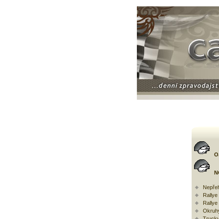
O
N
Nepřeh
Rally
Rallye
Okruh
Trucky