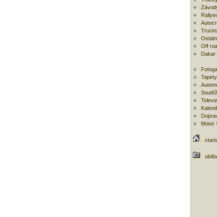
Závod
Rallye
Autoc
Trucktr
Ostatní
Off ro
Dakar
Fotoga
Tapety
Automo
Soutěž
Televi
Kalend
Doprav
Motor
start
oblí