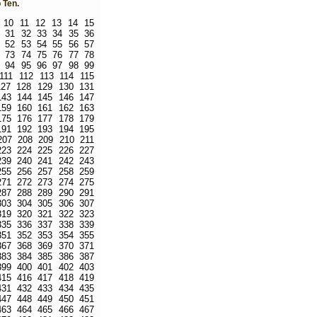
 Ten.
10
11
12
13
14
15
31
32
33
34
35
36
52
53
54
55
56
57
73
74
75
76
77
78
94
95
96
97
98
99
111
112
113
114
115
127
128
129
130
131
143
144
145
146
147
159
160
161
162
163
175
176
177
178
179
191
192
193
194
195
207
208
209
210
211
223
224
225
226
227
239
240
241
242
243
255
256
257
258
259
271
272
273
274
275
287
288
289
290
291
303
304
305
306
307
319
320
321
322
323
335
336
337
338
339
351
352
353
354
355
367
368
369
370
371
383
384
385
386
387
399
400
401
402
403
415
416
417
418
419
431
432
433
434
435
447
448
449
450
451
463
464
465
466
467