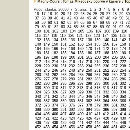
Magny-Cours : Tomáš Mikšovský poprvé v kariéře v Top
Počet článků: 20030 / Strana:
1
2
3
4
5
6
7
8
9
16
17
18
19
20
21
22
23
24
25
26
27
28
29
30
37
38
39
40
41
42
43
44
45
46
47
48
49
50
51
58
59
60
61
62
63
64
65
66
67
68
69
70
71
72
79
80
81
82
83
84
85
86
87
88
89
90
91
92
93
100
101
102
103
104
105
106
107
108
109
110
116
117
118
119
120
121
122
123
124
125
126
132
133
134
135
136
137
138
139
140
141
142
148
149
150
151
152
153
154
155
156
157
158
164
165
166
167
168
169
170
171
172
173
174
180
181
182
183
184
185
186
187
188
189
190
196
197
198
199
200
201
202
203
204
205
206
212
213
214
215
216
217
218
219
220
221
222
228
229
230
231
232
233
234
235
236
237
238
244
245
246
247
248
249
250
251
252
253
254
260
261
262
263
264
265
266
267
268
269
270
276
277
278
279
280
281
282
283
284
285
286
292
293
294
295
296
297
298
299
300
301
302
308
309
310
311
312
313
314
315
316
317
318
324
325
326
327
328
329
330
331
332
333
334
340
341
342
343
344
345
346
347
348
349
350
356
357
358
359
360
361
362
363
364
365
366
372
373
374
375
376
377
378
379
380
381
382
388
389
390
391
392
393
394
395
396
397
398
404
405
406
407
408
409
410
411
412
413
414
420
421
422
423
424
425
426
427
428
429
430
436
437
438
439
440
441
442
443
444
445
446
452
453
454
455
456
457
458
459
460
461
462