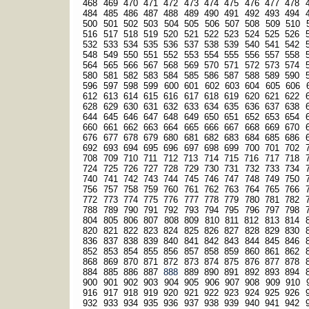
468
469
470
471
472
473
474
475
476
477
478
484
485
486
487
488
489
490
491
492
493
494
500
501
502
503
504
505
506
507
508
509
510
516
517
518
519
520
521
522
523
524
525
526
532
533
534
535
536
537
538
539
540
541
542
548
549
550
551
552
553
554
555
556
557
558
564
565
566
567
568
569
570
571
572
573
574
580
581
582
583
584
585
586
587
588
589
590
596
597
598
599
600
601
602
603
604
605
606
612
613
614
615
616
617
618
619
620
621
622
628
629
630
631
632
633
634
635
636
637
638
644
645
646
647
648
649
650
651
652
653
654
660
661
662
663
664
665
666
667
668
669
670
676
677
678
679
680
681
682
683
684
685
686
692
693
694
695
696
697
698
699
700
701
702
708
709
710
711
712
713
714
715
716
717
718
724
725
726
727
728
729
730
731
732
733
734
740
741
742
743
744
745
746
747
748
749
750
756
757
758
759
760
761
762
763
764
765
766
772
773
774
775
776
777
778
779
780
781
782
788
789
790
791
792
793
794
795
796
797
798
804
805
806
807
808
809
810
811
812
813
814
820
821
822
823
824
825
826
827
828
829
830
836
837
838
839
840
841
842
843
844
845
846
852
853
854
855
856
857
858
859
860
861
862
868
869
870
871
872
873
874
875
876
877
878
884
885
886
887
888
889
890
891
892
893
894
900
901
902
903
904
905
906
907
908
909
910
916
917
918
919
920
921
922
923
924
925
926
932
933
934
935
936
937
938
939
940
941
942