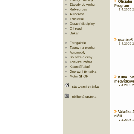
Oficiáln
Závody do vrchu
Program
Rallyecross
7.4.2005 2
Autocross
Trucktrial
Ostatní disciplíny
Off road
Dakar
quattro® n
Fotogalerie
7.4.2005 2
Tapety na plochu
Automobily
Soutěže o ceny
Televize, média
Kalendář akcí
Dopravní tématika
Motor SHOP
Kuba Sm
medvídkovi
7.4.2005 2
startovací stránka
oblíbená stránka
Valaška 
ničili ......
7.4.2005 1