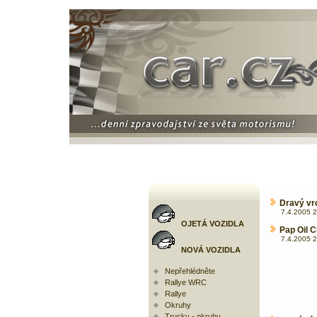
Dravý vr
7.4.2005 2
OJETÁ VOZIDLA
Pap Oil C
7.4.2005 2
NOVÁ VOZIDLA
Nepřehlédněte
Rallye WRC
Rallye
Okruhy
Trucky - okruhy