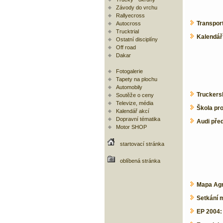
Závody do vrchu
Rallyecross
Transpor
Autocross
Trucktrial
Kalendář
Ostatní disciplíny
Off road
Dakar
Fotogalerie
Tapety na plochu
Automobily
Truckers
Soutěže o ceny
Televize, média
Škola pro
Kalendář akcí
Dopravní tématika
Audi pře
Motor SHOP
startovací stránka
oblíbená stránka
Mapa Agr
Setkání m
EP 2004: