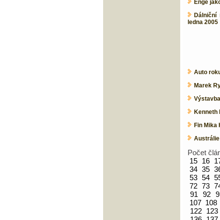
Enge jak
Dálniční
ledna 2005
Auto rok
Marek Ry
Výstavba
Kenneth 
Fin Mika
Austrálie
Počet člá
15
16
1
34
35
3
53
54
5
72
73
7
91
92
9
107
108
122
123
136
137