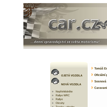
Tomáš En
Oficiáln
OJETÁ VOZIDLA
Sosnová s
NOVÁ VOZIDLA
Caravani
Nepřehlédněte
Rallye WRC
Rallye
Okruhy
Trucky - okruhy