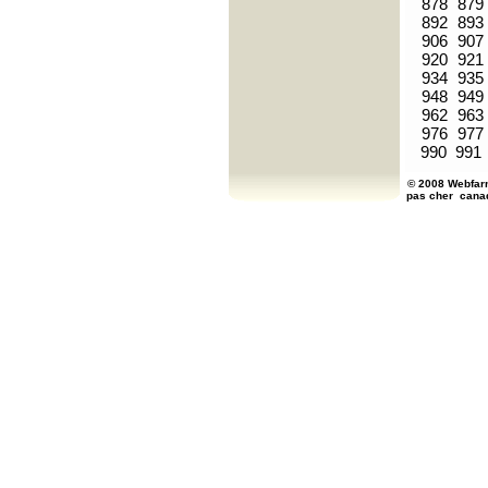
878
879
892
893
906
907
920
921
934
935
948
949
962
963
976
977
990
991
© 2008 Webfarm
pas cher
cana