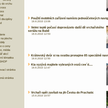
y do vrchu
cross
ross
ial
Použití mobilních zařízení namísto jednoúčelových navig
 disciplíny
16.6.2010 13:06
ad
Velmi teplé počasí doprovázelo další díl vrchařského
seriálu na Babě
16.6.2010 12:53
lerie
 na plochu
bily
e o ceny
ze, média
ář akcí
Královský dvůr si na svatbu pronajme 85 speciálně nav
ní tématika
16.6.2010 12:50
 SHOP
Kia vyzývá majitele vybraných vozů cee´d.....
16.6.2010 12:47
ovací stránka
bená stránka
Vrchaři opět zavítali na jih Česka do Prachatic
15.6.2010 10:57