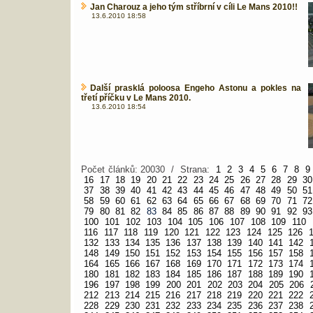
Jan Charouz a jeho tým stříbrní v cíli Le Mans 2010!!
13.6.2010 18:58
Další prasklá poloosa Engeho Astonu a pokles na
třetí příčku v Le Mans 2010.
13.6.2010 18:54
Počet článků: 20030 / Strana:
1
2
3
4
5
6
7
8
9
16
17
18
19
20
21
22
23
24
25
26
27
28
29
30
37
38
39
40
41
42
43
44
45
46
47
48
49
50
51
58
59
60
61
62
63
64
65
66
67
68
69
70
71
72
79
80
81
82
83
84
85
86
87
88
89
90
91
92
93
100
101
102
103
104
105
106
107
108
109
110
116
117
118
119
120
121
122
123
124
125
126
132
133
134
135
136
137
138
139
140
141
142
148
149
150
151
152
153
154
155
156
157
158
164
165
166
167
168
169
170
171
172
173
174
180
181
182
183
184
185
186
187
188
189
190
196
197
198
199
200
201
202
203
204
205
206
212
213
214
215
216
217
218
219
220
221
222
228
229
230
231
232
233
234
235
236
237
238