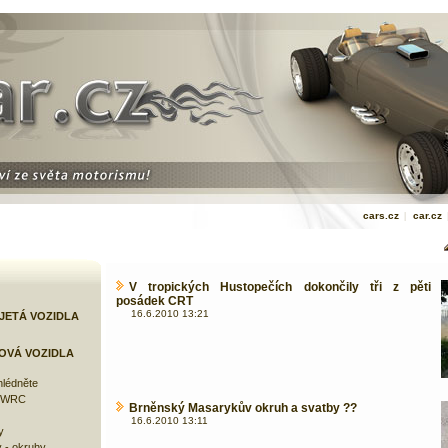
cars.cz
|
car.cz
V tropických Hustopečích dokončily tři z pěti
posádek CRT
16.6.2010 13:21
JETÁ VOZIDLA
OVÁ VOZIDLA
lédněte
e WRC
Brněnský Masarykův okruh a svatby ??
16.6.2010 13:11
y
 - okruhy