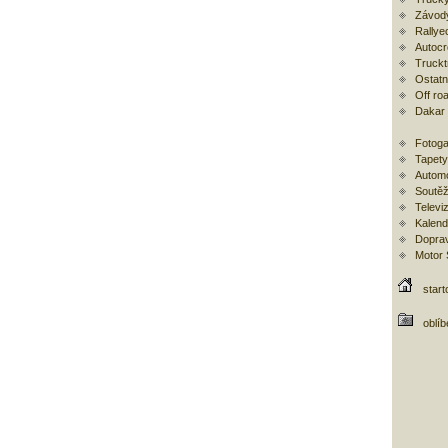
Závod
Rallye
Autoc
Trucktr
Ostatní
Off ro
Dakar
Fotoga
Tapety
Automo
Soutěž
Televi
Kalend
Doprav
Motor
start
oblí