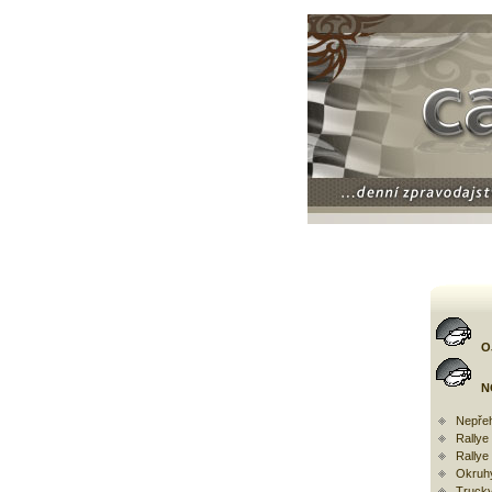
O
N
Nepřeh
Rally
Rallye
Okruh
Trucky