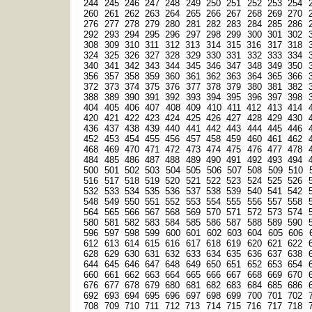
244
245
246
247
248
249
250
251
252
253
254
260
261
262
263
264
265
266
267
268
269
270
276
277
278
279
280
281
282
283
284
285
286
292
293
294
295
296
297
298
299
300
301
302
308
309
310
311
312
313
314
315
316
317
318
324
325
326
327
328
329
330
331
332
333
334
340
341
342
343
344
345
346
347
348
349
350
356
357
358
359
360
361
362
363
364
365
366
372
373
374
375
376
377
378
379
380
381
382
388
389
390
391
392
393
394
395
396
397
398
404
405
406
407
408
409
410
411
412
413
414
420
421
422
423
424
425
426
427
428
429
430
436
437
438
439
440
441
442
443
444
445
446
452
453
454
455
456
457
458
459
460
461
462
468
469
470
471
472
473
474
475
476
477
478
484
485
486
487
488
489
490
491
492
493
494
500
501
502
503
504
505
506
507
508
509
510
516
517
518
519
520
521
522
523
524
525
526
532
533
534
535
536
537
538
539
540
541
542
548
549
550
551
552
553
554
555
556
557
558
564
565
566
567
568
569
570
571
572
573
574
580
581
582
583
584
585
586
587
588
589
590
596
597
598
599
600
601
602
603
604
605
606
612
613
614
615
616
617
618
619
620
621
622
628
629
630
631
632
633
634
635
636
637
638
644
645
646
647
648
649
650
651
652
653
654
660
661
662
663
664
665
666
667
668
669
670
676
677
678
679
680
681
682
683
684
685
686
692
693
694
695
696
697
698
699
700
701
702
708
709
710
711
712
713
714
715
716
717
718