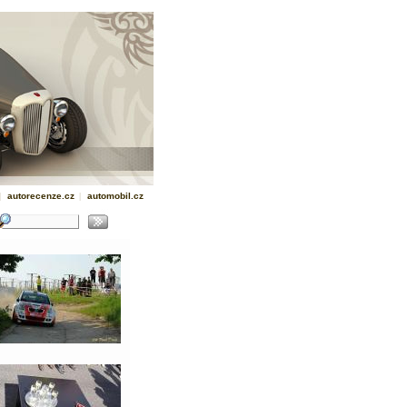
|
autorecenze.cz
|
automobil.cz