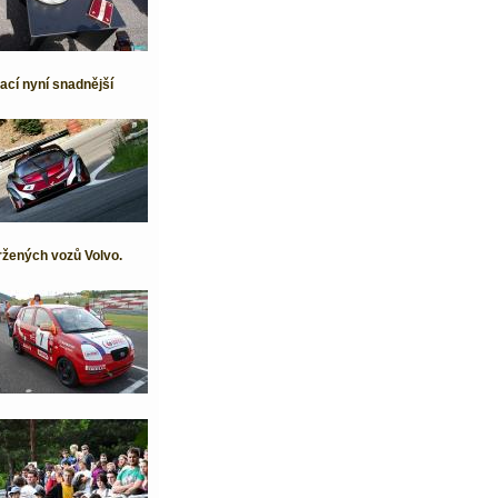
ací nyní snadnější
ržených vozů Volvo.