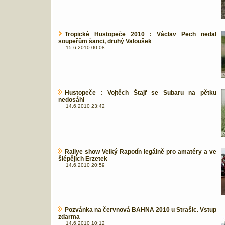
Tropické Hustopeče 2010 : Václav Pech nedal
soupeřům šanci, druhý Valoušek
15.6.2010 00:08
Hustopeče : Vojtěch Štajf se Subaru na pětku
nedosáhl
14.6.2010 23:42
Rallye show Velký Rapotín legálně pro amatéry a ve
šlépějích Erzetek
14.6.2010 20:59
Pozvánka na červnová BAHNA 2010 u Strašic. Vstup
zdarma
14.6.2010 10:12