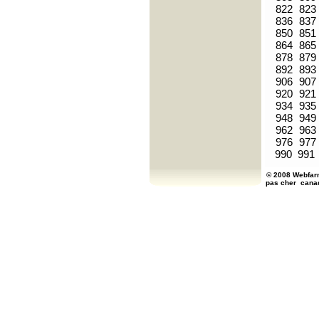
822
823
836
837
850
851
864
865
878
879
892
893
906
907
920
921
934
935
948
949
962
963
976
977
990
991
© 2008 Webfarm
pas cher
cana