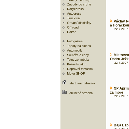
Závody do vrchu
Rallyecross
Autocross
Trucktrial
Václav Pe
Ostatní disciplíny
a Horáckou 
Off road
22.7.2007 
Dakar
Fotogalerie
Tapety na plochu
Automobily
Mistrovs
Soutěže o ceny
Ondru Ježk
Televize, média
22.7.2007 
Kalendář akcí
Dopravní tématika
Motor SHOP
startovací stránka
GP Aprili
za moře
oblíbená stránka
22.7.2007 
Baja Esp
21.7.2007 