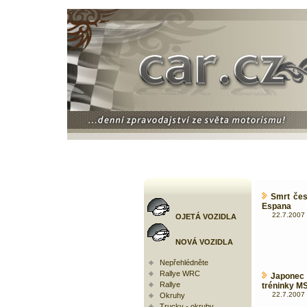
Smrt čes
Espana
22.7.2007 
OJETÁ VOZIDLA
NOVÁ VOZIDLA
Nepřehlédněte
Rallye WRC
Japonec 
Rallye
tréninky M
22.7.2007 
Okruhy
Trucky - okruhy