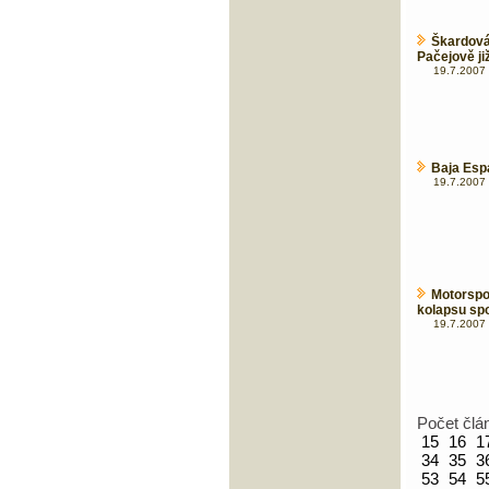
Škardová
Pačejově již
19.7.2007 
Baja Esp
19.7.2007 
Motorspo
kolapsu sp
19.7.2007 
Počet člá
15
16
1
34
35
3
53
54
5