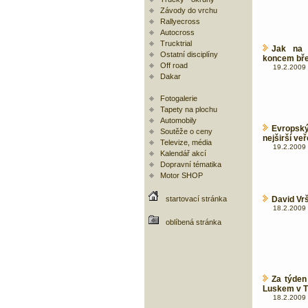
Závody do vrchu
Rallyecross
Autocross
Trucktrial
Jak na 
Ostatní disciplíny
koncem bř
Off road
19.2.2009 
Dakar
Fotogalerie
Tapety na plochu
Automobily
Evropsk
Soutěže o ceny
nejširší veř
Televize, média
19.2.2009 
Kalendář akcí
Dopravní tématika
Motor SHOP
startovací stránka
David Vrš
18.2.2009 
oblíbená stránka
Za týden
Luskem v T
18.2.2009 