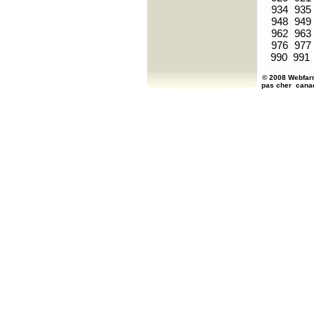
934
935
948
949
962
963
976
977
990
991
© 2008 Webfarm
pas cher
cana