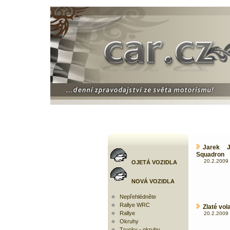
Jarek J
Squadron
20.2.2009 
OJETÁ VOZIDLA
NOVÁ VOZIDLA
Nepřehlédněte
Rallye WRC
Zlaté vol
Rallye
20.2.2009 
Okruhy
Trucky - okruhy