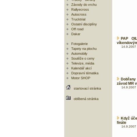
Závody do vrchu
Rallyecross
Autocross
Trucktrial
Ostatní disciplíny
Off road
Dakar
PAP OIL
víkendovým
Fotogalerie
14.9.2007 
Tapety na plochu
Automobily
Soutěže o ceny
Televize, média
Kalendář akcí
Dopravní tématika
Motor SHOP
Dobřany
závod MR v
14.9.2007 
startovací stránka
oblíbená stránka
Když úče
finále
14.9.2007 