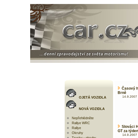
Časový h
Brně
14.9.2007 
OJETÁ VOZIDLA
NOVÁ VOZIDLA
Nepřehlédněte
Rallye WRC
Slováci 
Rallye
GT za týden
Okruhy
14.9.2007 
Trucky - okruhy