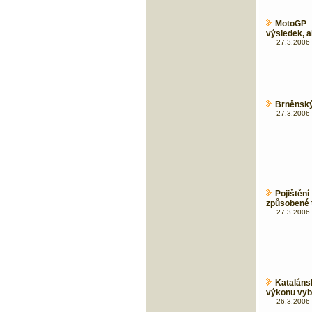
MotoGP 
výsledek, a
27.3.2006 
Brněnský
27.3.2006 
Pojištěn
způsobené 
27.3.2006 
Katalán
výkonu vybo
26.3.2006 