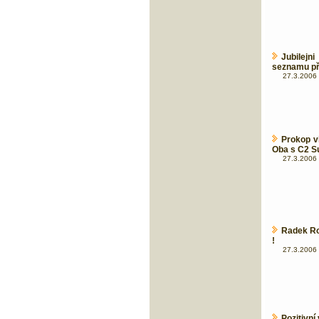
Jubilej
seznamu př
27.3.2006 
Prokop ví
Oba s C2 S
27.3.2006 
Radek Rou
!
27.3.2006 
Pozitivní