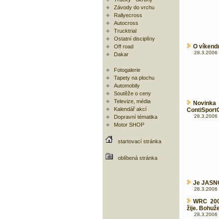
Závody do vrchu
Rallyecross
Autocross
Trucktrial
Ostatní disciplíny
O víkend
Off road
28.3.2006 
Dakar
Fotogalerie
Tapety na plochu
Automobily
Soutěže o ceny
Televize, média
Novinka
Kalendář akcí
ContiSport
28.3.2006 
Dopravní tématika
Motor SHOP
startovací stránka
oblíbená stránka
Je JASNO 
28.3.2006 
WRC 200
žije. Bohužel 
28.3.2006 