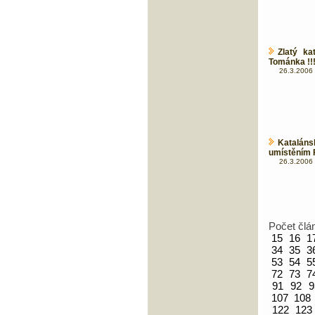
Zlatý ka
Tománka !!
26.3.2006 
Katalán
umístěním F
26.3.2006 
Počet člá
15
16
1
34
35
3
53
54
5
72
73
7
91
92
9
107
108
122
123