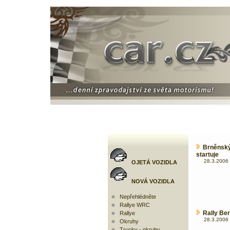
Brněnský
startuje
28.3.2006 
OJETÁ VOZIDLA
NOVÁ VOZIDLA
Nepřehlédněte
Rallye WRC
Rally Ber
Rallye
28.3.2006 
Okruhy
Trucky - okruhy