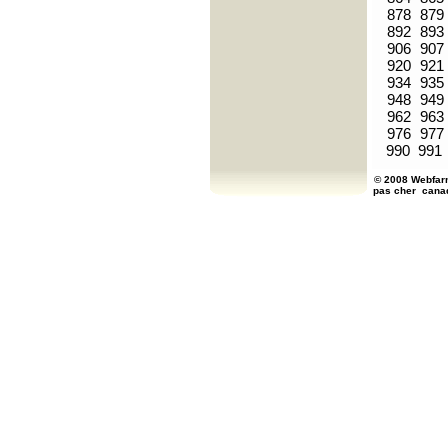
878
879
892
893
906
907
920
921
934
935
948
949
962
963
976
977
990
991
© 2008 Webfarm
pas cher
cana