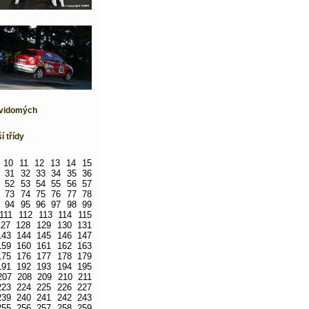
evidomých
í třídy
10
11
12
13
14
15
31
32
33
34
35
36
52
53
54
55
56
57
73
74
75
76
77
78
94
95
96
97
98
99
111
112
113
114
115
127
128
129
130
131
143
144
145
146
147
159
160
161
162
163
175
176
177
178
179
191
192
193
194
195
207
208
209
210
211
223
224
225
226
227
239
240
241
242
243
255
256
257
258
259