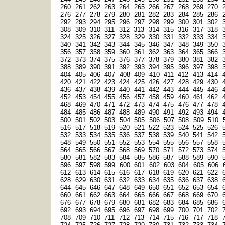
260
261
262
263
264
265
266
267
268
269
270
276
277
278
279
280
281
282
283
284
285
286
292
293
294
295
296
297
298
299
300
301
302
308
309
310
311
312
313
314
315
316
317
318
324
325
326
327
328
329
330
331
332
333
334
340
341
342
343
344
345
346
347
348
349
350
356
357
358
359
360
361
362
363
364
365
366
372
373
374
375
376
377
378
379
380
381
382
388
389
390
391
392
393
394
395
396
397
398
404
405
406
407
408
409
410
411
412
413
414
420
421
422
423
424
425
426
427
428
429
430
436
437
438
439
440
441
442
443
444
445
446
452
453
454
455
456
457
458
459
460
461
462
468
469
470
471
472
473
474
475
476
477
478
484
485
486
487
488
489
490
491
492
493
494
500
501
502
503
504
505
506
507
508
509
510
516
517
518
519
520
521
522
523
524
525
526
532
533
534
535
536
537
538
539
540
541
542
548
549
550
551
552
553
554
555
556
557
558
564
565
566
567
568
569
570
571
572
573
574
580
581
582
583
584
585
586
587
588
589
590
596
597
598
599
600
601
602
603
604
605
606
612
613
614
615
616
617
618
619
620
621
622
628
629
630
631
632
633
634
635
636
637
638
644
645
646
647
648
649
650
651
652
653
654
660
661
662
663
664
665
666
667
668
669
670
676
677
678
679
680
681
682
683
684
685
686
692
693
694
695
696
697
698
699
700
701
702
708
709
710
711
712
713
714
715
716
717
718