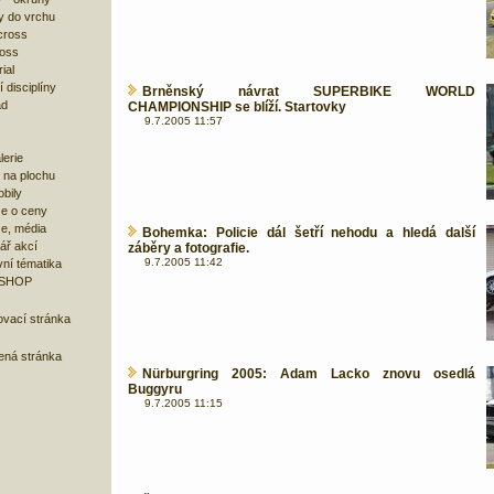
y do vrchu
cross
ross
ial
 disciplíny
Brněnský návrat SUPERBIKE WORLD
ad
CHAMPIONSHIP se blíží. Startovky
9.7.2005 11:57
lerie
 na plochu
bily
e o ceny
ze, média
Bohemka: Policie dál šetří nehodu a hledá další
ář akcí
záběry a fotografie.
9.7.2005 11:42
ní tématika
 SHOP
ovací stránka
bená stránka
Nürburgring 2005: Adam Lacko znovu osedlá
Buggyru
9.7.2005 11:15