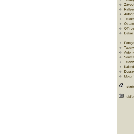
Závod
Rallye
Autoc
Trucktr
Ostatní
Off ro
Dakar
Fotoga
Tapety
Automo
Soutěž
Televi
Kalend
Doprav
Motor
start
oblí