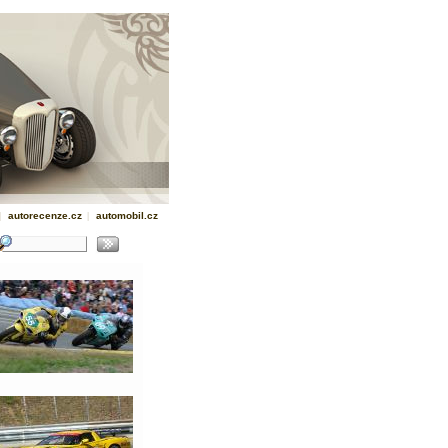
|
autorecenze.cz
|
automobil.cz