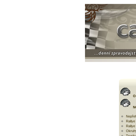
O
N
Nepřeh
Rally
Rallye
Okruh
Trucky