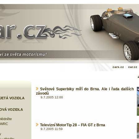
cars.cz
|
car.cz
Světové Superbiky míří do Brna. Ale i řada dalších
závodů
9.7.2005 12:00
JETÁ VOZIDLA
OVÁ VOZIDLA
lédněte
e WRC
Televizní MotorTip 28 – FIA GT z Brna
9.7.2005 11:59
y
 - okruhy