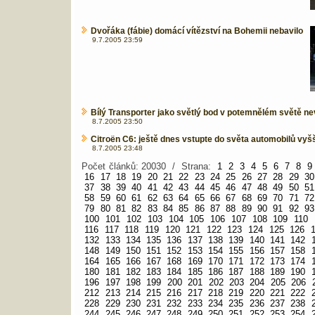
Dvořáka (fábie) domácí vítězství na Bohemii nebavilo
9.7.2005 23:59
Bílý Transporter jako světlý bod v potemnělém světě n
8.7.2005 23:50
Citroën C6: ještě dnes vstupte do světa automobilů vyšš
8.7.2005 23:48
Počet článků: 20030 / Strana:
1
2
3
4
5
6
7
8
9
16
17
18
19
20
21
22
23
24
25
26
27
28
29
30
37
38
39
40
41
42
43
44
45
46
47
48
49
50
51
58
59
60
61
62
63
64
65
66
67
68
69
70
71
72
79
80
81
82
83
84
85
86
87
88
89
90
91
92
93
100
101
102
103
104
105
106
107
108
109
110
116
117
118
119
120
121
122
123
124
125
126
132
133
134
135
136
137
138
139
140
141
142
148
149
150
151
152
153
154
155
156
157
158
164
165
166
167
168
169
170
171
172
173
174
180
181
182
183
184
185
186
187
188
189
190
196
197
198
199
200
201
202
203
204
205
206
212
213
214
215
216
217
218
219
220
221
222
228
229
230
231
232
233
234
235
236
237
238
244
245
246
247
248
249
250
251
252
253
254