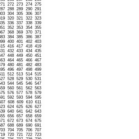
271
272
273
274
275
287
288
289
290
291
303
304
305
306
307
319
320
321
322
323
335
336
337
338
339
351
352
353
354
355
367
368
369
370
371
383
384
385
386
387
399
400
401
402
403
415
416
417
418
419
431
432
433
434
435
447
448
449
450
451
463
464
465
466
467
479
480
481
482
483
495
496
497
498
499
511
512
513
514
515
527
528
529
530
531
543
544
545
546
547
559
560
561
562
563
575
576
577
578
579
591
592
593
594
595
607
608
609
610
611
623
624
625
626
627
639
640
641
642
643
655
656
657
658
659
671
672
673
674
675
687
688
689
690
691
703
704
705
706
707
719
720
721
722
723