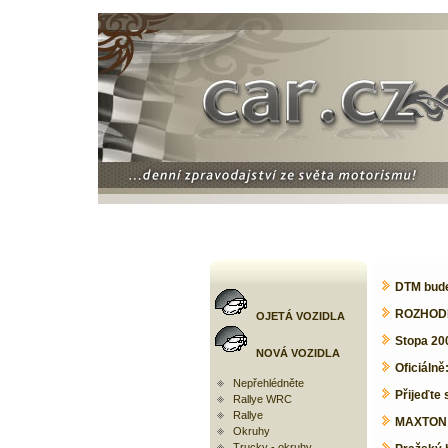
DTM bude
ROZHODN
OJETÁ VOZIDLA
Stopa 20
NOVÁ VOZIDLA
Oficiáln
Nepřehlédněte
Přijeďte 
Rallye WRC
Rallye
MAXTON A
Okruhy
Trucky - okruhy