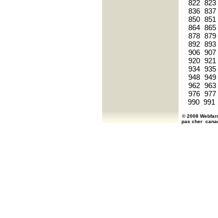
822
823
836
837
850
851
864
865
878
879
892
893
906
907
920
921
934
935
948
949
962
963
976
977
990
991
© 2008 Webfarm
pas cher
cana