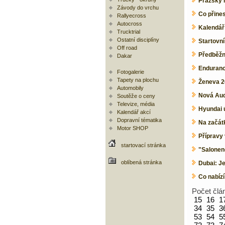
Pražský 
Závody do vrchu
Co přine
Rallyecross
Autocross
Kalendář
Trucktrial
Ostatní disciplíny
Startovní
Off road
Předběžn
Dakar
Enduranc
Fotogalerie
Tapety na plochu
Ženeva 20
Automobily
Nová Aud
Soutěže o ceny
Televize, média
Hyundai ú
Kalendář akcí
Dopravní tématika
Na začátk
Motor SHOP
Přípravy 
startovací stránka
"Salonen
oblíbená stránka
Dubai: Je
Co nabíz
Počet člá
15
16
1
34
35
3
53
54
5