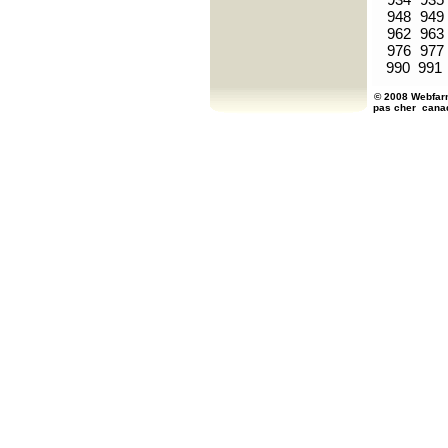
948
949
962
963
976
977
990
991
© 2008 Webfarm
pas cher
cana