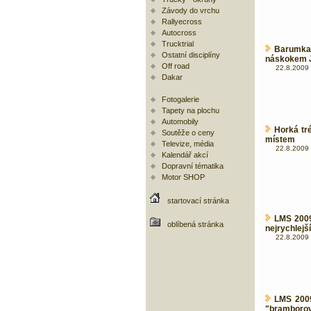
Závody do vrchu
Rallyecross
Autocross
Trucktrial
Barumka
Ostatní disciplíny
náskokem 
Off road
22.8.2009 
Dakar
Fotogalerie
Tapety na plochu
Automobily
Horká tré
Soutěže o ceny
místem
Televize, média
22.8.2009 
Kalendář akcí
Dopravní tématika
Motor SHOP
startovací stránka
LMS 2009
oblíbená stránka
nejrychlejší
22.8.2009 
LMS 2009
"bramboro