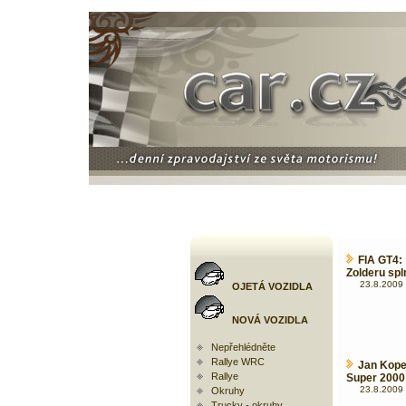
FIA GT4: 
Zolderu spln
23.8.2009 
OJETÁ VOZIDLA
NOVÁ VOZIDLA
Nepřehlédněte
Rallye WRC
Jan Kopec
Rallye
Super 2000
23.8.2009 
Okruhy
Trucky - okruhy