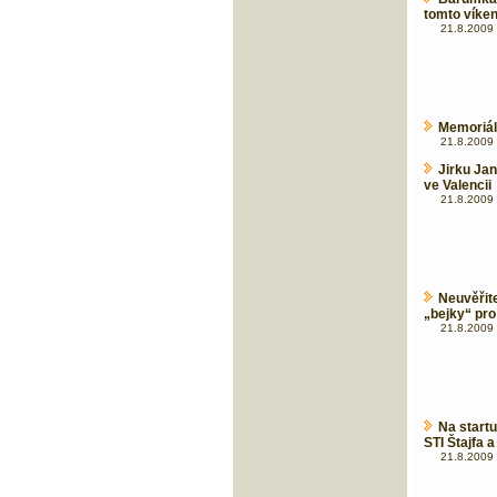
tomto víke
21.8.2009 
Memoriál
21.8.2009 
Jirku Ja
ve Valencii
21.8.2009 
Neuvěři
„bejky“ pro
21.8.2009 
Na start
STI Štajfa 
21.8.2009 