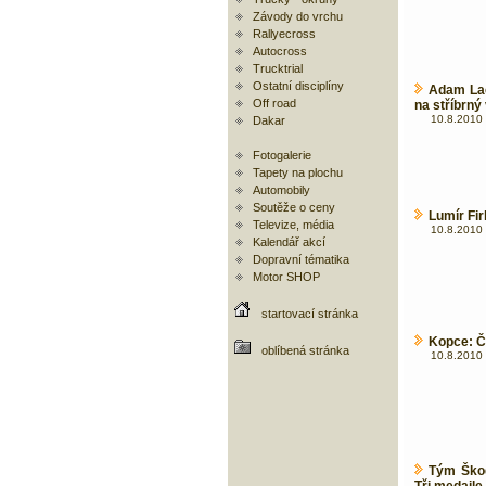
Závody do vrchu
Rallyecross
Autocross
Trucktrial
Ostatní disciplíny
Adam Lac
Off road
na stříbrný
10.8.2010 
Dakar
Fotogalerie
Tapety na plochu
Automobily
Soutěže o ceny
Lumír Fir
Televize, média
10.8.2010 
Kalendář akcí
Dopravní tématika
Motor SHOP
startovací stránka
Kopce: Č
oblíbená stránka
10.8.2010 
Tým Škod