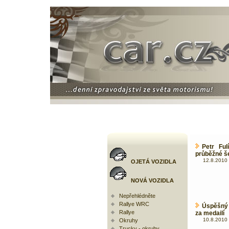
Petr Ful
průběžné š
12.8.2010 
OJETÁ VOZIDLA
NOVÁ VOZIDLA
Nepřehlédněte
Rallye WRC
Úspěšný 
Rallye
za medailí
10.8.2010 
Okruhy
Trucky - okruhy