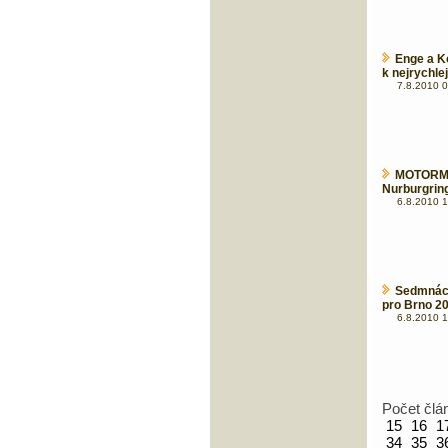
Enge a Ko
k nejrychl
7.8.2010 0
MOTORMI
Nurburgring
6.8.2010 1
Sedmnáct
pro Brno 2
6.8.2010 1
Počet člá
15
16
1
34
35
3