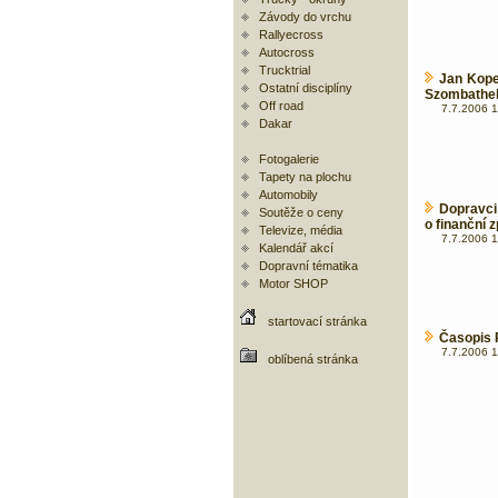
Závody do vrchu
Rallyecross
Autocross
Trucktrial
Jan Kope
Ostatní disciplíny
Szombathe
Off road
7.7.2006 1
Dakar
Fotogalerie
Tapety na plochu
Automobily
Dopravci
Soutěže o ceny
o finanční z
Televize, média
7.7.2006 1
Kalendář akcí
Dopravní tématika
Motor SHOP
startovací stránka
Časopis 
7.7.2006 1
oblíbená stránka