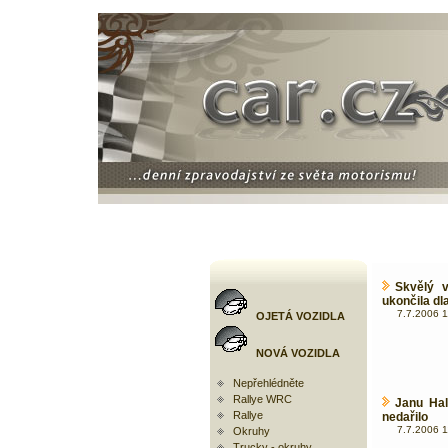
Skvělý v
ukončila dl
7.7.2006 1
OJETÁ VOZIDLA
NOVÁ VOZIDLA
Nepřehlédněte
Rallye WRC
Janu Hal
Rallye
nedařilo
7.7.2006 1
Okruhy
Trucky - okruhy