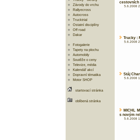
cestovních
Závody do vrchu
5.6.2008 2
Rallyecross
Autocross
Trucktrial
Ostatní disciplíny
Off road
Dakar
Trucky : 
5.6.2008 2
Fotogalerie
Tapety na plochu
Automobily
Soutěže o ceny
Televize, média
Kalendář akcí
Stáj Char
Dopravní tématika
5.6.2008 1
Motor SHOP
startovací stránka
oblíbená stránka
MICHL M
s novým rek
5.6.2008 1