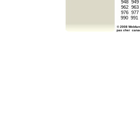
948
949
962
963
976
977
990
991
© 2008 Webfarm
pas cher
cana