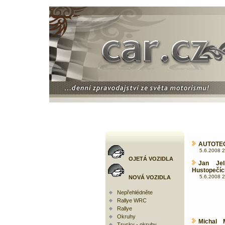
AUTOTEC 
5.6.2008 2
OJETÁ VOZIDLA
Jan Je
Hustopečíc
5.6.2008 2
NOVÁ VOZIDLA
Nepřehlédněte
Rallye WRC
Rallye
Okruhy
Michal 
Trucky - okruhy