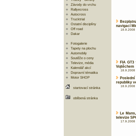
Závody do vrchu
Rallyecross
Autocross
Trucktrial
Bezplatn
Ostatní disciplíny
navigací M
Off road
18.9.2008 
Dakar
Fotogalerie
Tapety na plochu
Automobily
Soutěže o ceny
FIA GT3 
Televize, média
Vojtěchem
Kalendář akcí
18.9.2008 
Dopravní tématika
Motor SHOP
Posledn
republiky v
18.9.2008 
startovací stránka
oblíbená stránka
Le Mans,
televize S
17.9.2008 