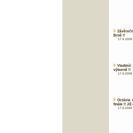
Závěrečn
Brně !!
17.9.2008 
Vladimír
výborně !!
17.9.2008 
Octávia 
finále !! Ji
17.9.2008 