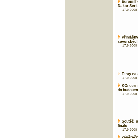
Euromilh
Dakar Serie
17.9.2008 
Přihlášk
severských
17.9.2008 
Testy na 
17.9.2008 
KOncern G
do budoucn
17.9.2008 
Soutěž p
finále
17.9.2008 
Závěreč