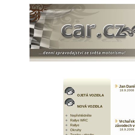
Jan Daniš
18.9.2008 
OJETÁ VOZIDLA
NOVÁ VOZIDLA
Nepřehlédněte
Rallye WRC
Vrchařs
Rallye
závodech v
18.9.2008 
Okruhy
Trucky - okruhy