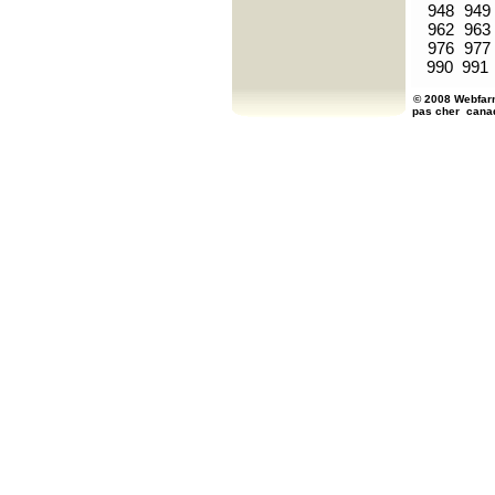
948
949
962
963
976
977
990
991
© 2008 Webfarm
pas cher
cana