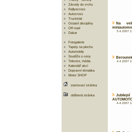
Závody do vrchu
Rallyecross
Autocross
Trucktrial
Na veli
Ostatní disciplíny
miniautomob
Off road
5.4.2007 1
Dakar
Fotogalerie
Tapety na plochu
Automobily
Soutěže o ceny
Berounský
Televize, média
4.4.2007 1
Kalendář akcí
Dopravní tématika
Motor SHOP
startovací stránka
Jubile
oblíbená stránka
AUTOMOT
4.4.2007 1