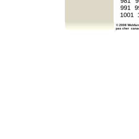
981
9
991
9
1001
© 2008 Webfarm
pas cher
cana