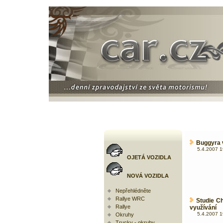
Buggyra 
5.4.2007 1
OJETÁ VOZIDLA
NOVÁ VOZIDLA
Nepřehlédněte
Rallye WRC
Studie Ch
Rallye
využívání
5.4.2007 1
Okruhy
Trucky - okruhy