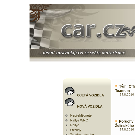
Tým Offr
Teamem
24.8.2010 
OJETÁ VOZIDLA
NOVÁ VOZIDLA
Nepřehlédněte
Rallye WRC
Poruchy 
Rallye
Želinského
24.8.2010 
Okruhy
Trucky - okruhy