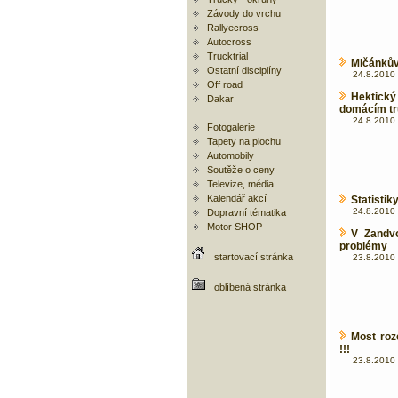
Závody do vrchu
Rallyecross
Autocross
Trucktrial
Mičánkův
Ostatní disciplíny
24.8.2010 
Off road
Hektick
Dakar
domácím tr
24.8.2010 
Fotogalerie
Tapety na plochu
Automobily
Soutěže o ceny
Televize, média
Kalendář akcí
Statistik
24.8.2010 
Dopravní tématika
Motor SHOP
V Zandvo
problémy
startovací stránka
23.8.2010 
oblíbená stránka
Most roz
!!!
23.8.2010 