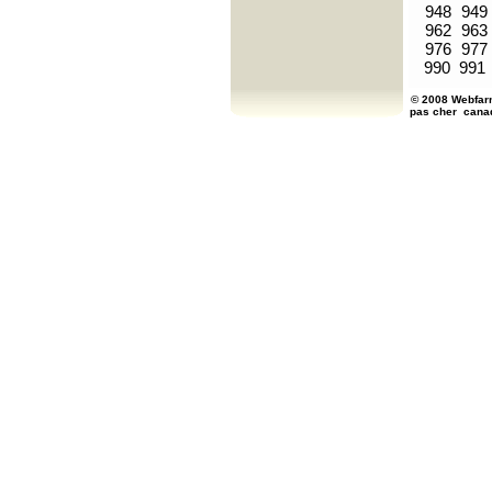
948
949
962
963
976
977
990
991
© 2008 Webfarm
pas cher
cana