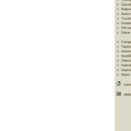
Závod
Rallye
Autoc
Trucktr
Ostatní
Off ro
Dakar
Fotoga
Tapety
Automo
Soutěž
Televi
Kalend
Doprav
Motor
start
oblí