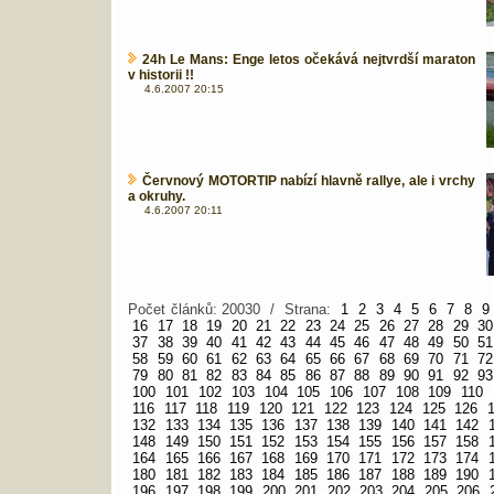
24h Le Mans: Enge letos očekává nejtvrdší maraton
v historii !!
4.6.2007 20:15
Červnový MOTORTIP nabízí hlavně rallye, ale i vrchy
a okruhy.
4.6.2007 20:11
Počet článků: 20030 / Strana:
1
2
3
4
5
6
7
8
9
16
17
18
19
20
21
22
23
24
25
26
27
28
29
30
37
38
39
40
41
42
43
44
45
46
47
48
49
50
51
58
59
60
61
62
63
64
65
66
67
68
69
70
71
72
79
80
81
82
83
84
85
86
87
88
89
90
91
92
93
100
101
102
103
104
105
106
107
108
109
110
116
117
118
119
120
121
122
123
124
125
126
132
133
134
135
136
137
138
139
140
141
142
148
149
150
151
152
153
154
155
156
157
158
164
165
166
167
168
169
170
171
172
173
174
180
181
182
183
184
185
186
187
188
189
190
196
197
198
199
200
201
202
203
204
205
206