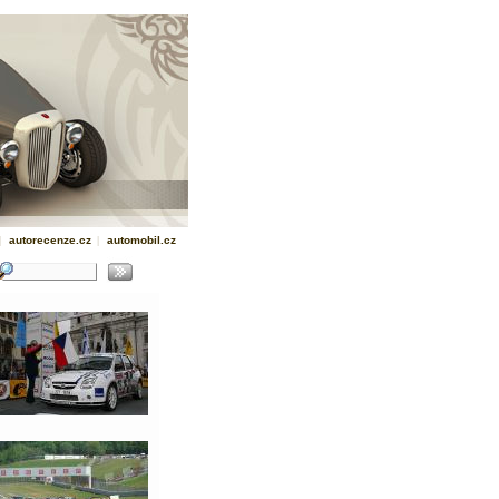
|
autorecenze.cz
|
automobil.cz