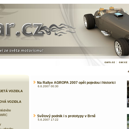
cars.cz
|
car.cz
Na Rallye AGROPA 2007 opět pojedou i historici
6.6.2007 00:30
JETÁ VOZIDLA
OVÁ VOZIDLA
lédněte
e WRC
Světový podnik i s prototypy v Brně
5.6.2007 17:22
y
 - okruhy