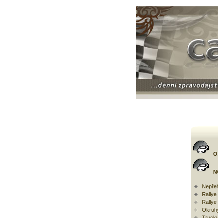
O
N
Nepřeh
Rally
Rallye
Okruh
Trucky