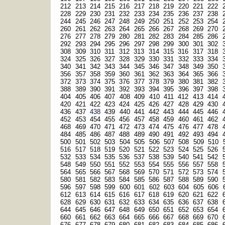
212
213
214
215
216
217
218
219
220
221
222
228
229
230
231
232
233
234
235
236
237
238
244
245
246
247
248
249
250
251
252
253
254
260
261
262
263
264
265
266
267
268
269
270
276
277
278
279
280
281
282
283
284
285
286
292
293
294
295
296
297
298
299
300
301
302
308
309
310
311
312
313
314
315
316
317
318
324
325
326
327
328
329
330
331
332
333
334
340
341
342
343
344
345
346
347
348
349
350
356
357
358
359
360
361
362
363
364
365
366
372
373
374
375
376
377
378
379
380
381
382
388
389
390
391
392
393
394
395
396
397
398
404
405
406
407
408
409
410
411
412
413
414
420
421
422
423
424
425
426
427
428
429
430
436
437
438
439
440
441
442
443
444
445
446
452
453
454
455
456
457
458
459
460
461
462
468
469
470
471
472
473
474
475
476
477
478
484
485
486
487
488
489
490
491
492
493
494
500
501
502
503
504
505
506
507
508
509
510
516
517
518
519
520
521
522
523
524
525
526
532
533
534
535
536
537
538
539
540
541
542
548
549
550
551
552
553
554
555
556
557
558
564
565
566
567
568
569
570
571
572
573
574
580
581
582
583
584
585
586
587
588
589
590
596
597
598
599
600
601
602
603
604
605
606
612
613
614
615
616
617
618
619
620
621
622
628
629
630
631
632
633
634
635
636
637
638
644
645
646
647
648
649
650
651
652
653
654
660
661
662
663
664
665
666
667
668
669
670
676
677
678
679
680
681
682
683
684
685
686