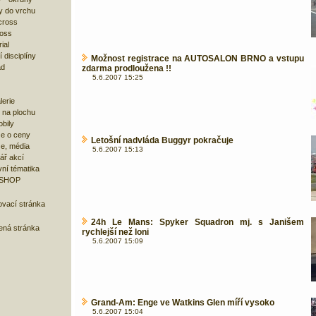
y do vrchu
cross
ross
ial
 disciplíny
Možnost registrace na AUTOSALON BRNO a vstupu
ad
zdarma prodloužena !!
5.6.2007 15:25
lerie
 na plochu
bily
e o ceny
Letošní nadvláda Buggyr pokračuje
ze, média
5.6.2007 15:13
ář akcí
ní tématika
 SHOP
ovací stránka
24h Le Mans: Spyker Squadron mj. s Janišem
bená stránka
rychlejší než loni
5.6.2007 15:09
Grand-Am: Enge ve Watkins Glen míří vysoko
5.6.2007 15:04