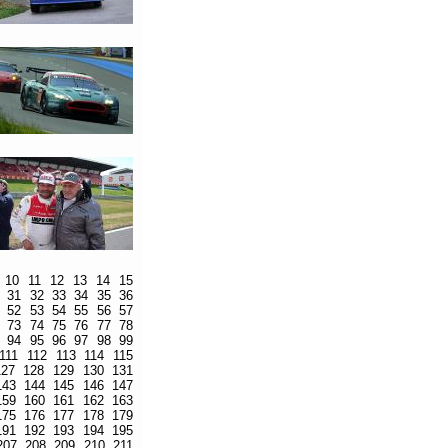
10
11
12
13
14
15
31
32
33
34
35
36
52
53
54
55
56
57
73
74
75
76
77
78
94
95
96
97
98
99
111
112
113
114
115
127
128
129
130
131
143
144
145
146
147
159
160
161
162
163
175
176
177
178
179
191
192
193
194
195
207
208
209
210
211