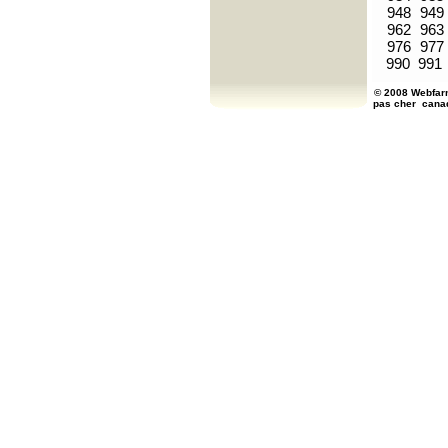
948
949
962
963
976
977
990
991
© 2008 Webfarm
pas cher
cana