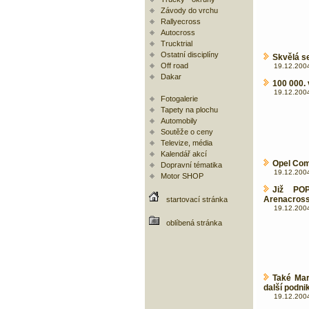
Závody do vrchu
Rallyecross
Autocross
Trucktrial
Ostatní disciplíny
Skvělá se
Off road
19.12.2004
Dakar
100 000. 
19.12.2004
Fotogalerie
Tapety na plochu
Automobily
Soutěže o ceny
Televize, média
Kalendář akcí
Opel Com
Dopravní tématika
19.12.2004
Motor SHOP
Již PO
Arenacros
startovací stránka
19.12.2004
oblíbená stránka
Také Mar
další podnik
19.12.2004