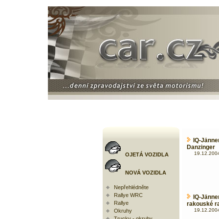
IQ-Jänner
Danzinger
19.12.2004
OJETÁ VOZIDLA
NOVÁ VOZIDLA
Nepřehlédněte
Rallye WRC
IQ-Jänn
Rallye
rakouské ra
19.12.2004
Okruhy
Trucky - okruhy