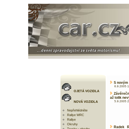
S novým C
6.9.2005 1
OJETÁ VOZIDLA
Závěrečn
až tolik nev
5.9.2005 2
NOVÁ VOZIDLA
Nepřehlédněte
Rallye WRC
Rallye
Okruhy
Radek R
Trucky - okruhy