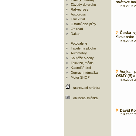
světové bo
Závody do vrchu
5.9.2005 2
Rallyecross
Autocross
Trucktrial
Ostatní disciplíny
Off road
Česká vý
Dakar
Slovensko
5.9.2005 2
Fotogalerie
Tapety na plochu
Automobily
Soutěže o ceny
Televize, média
Kalendář akcí
Vonka p
Dopravní tématika
OSMÝ (!!) a 
Motor SHOP
5.9.2005 2
startovací stránka
oblíbená stránka
David Ko
5.9.2005 2