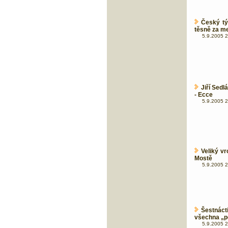
Český tý
těsně za me
5.9.2005 2
Jiří Sed
- Ecce
5.9.2005 2
Veliký v
Mostě
5.9.2005 2
Šestnáct
všechna „
5.9.2005 2