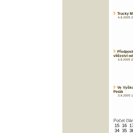
Trucky M
4.9.2005 2
Předpos
vítězství od
4.9.2005 2
Ve Vyško
Peták
3.9.2005 1
Počet člá
15
16
1
34
35
3