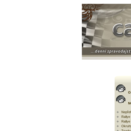
O
N
Nepřeh
Rally
Rallye
Okruh
Trucky