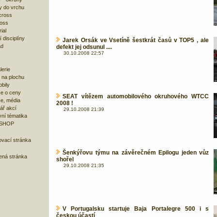
y do vrchu
cross
ross
ial
 disciplíny
Jarek Orsák ve Vsetíně šestkrát časů v TOP5 , ale
ad
defekt jej odsunul ....
30.10.2008 22:57
lerie
 na plochu
bily
e o ceny
SEAT vítězem automobilového okruhového WTCC
ze, média
2008 !
ář akcí
29.10.2008 21:39
ní tématika
 SHOP
ovací stránka
Šenkýřovu týmu na závěrečném Epilogu jeden vůz
bená stránka
shořel
29.10.2008 21:35
V Portugalsku startuje Baja Portalegre 500 i s
českou účastí