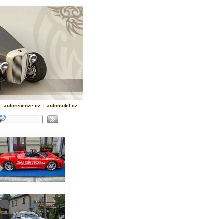
|
autorecenze.cz
|
automobil.cz