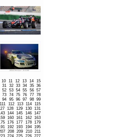
10
11
12
13
14
15
31
32
33
34
35
36
52
53
54
55
56
57
73
74
75
76
77
78
94
95
96
97
98
99
111
112
113
114
115
127
128
129
130
131
143
144
145
146
147
159
160
161
162
163
175
176
177
178
179
191
192
193
194
195
207
208
209
210
211
223
224
225
226
227