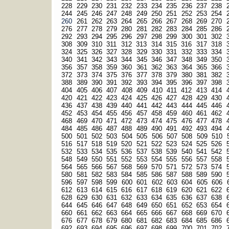
228
229
230
231
232
233
234
235
236
237
238
244
245
246
247
248
249
250
251
252
253
254
260
261
262
263
264
265
266
267
268
269
270
276
277
278
279
280
281
282
283
284
285
286
292
293
294
295
296
297
298
299
300
301
302
308
309
310
311
312
313
314
315
316
317
318
324
325
326
327
328
329
330
331
332
333
334
340
341
342
343
344
345
346
347
348
349
350
356
357
358
359
360
361
362
363
364
365
366
372
373
374
375
376
377
378
379
380
381
382
388
389
390
391
392
393
394
395
396
397
398
404
405
406
407
408
409
410
411
412
413
414
420
421
422
423
424
425
426
427
428
429
430
436
437
438
439
440
441
442
443
444
445
446
452
453
454
455
456
457
458
459
460
461
462
468
469
470
471
472
473
474
475
476
477
478
484
485
486
487
488
489
490
491
492
493
494
500
501
502
503
504
505
506
507
508
509
510
516
517
518
519
520
521
522
523
524
525
526
532
533
534
535
536
537
538
539
540
541
542
548
549
550
551
552
553
554
555
556
557
558
564
565
566
567
568
569
570
571
572
573
574
580
581
582
583
584
585
586
587
588
589
590
596
597
598
599
600
601
602
603
604
605
606
612
613
614
615
616
617
618
619
620
621
622
628
629
630
631
632
633
634
635
636
637
638
644
645
646
647
648
649
650
651
652
653
654
660
661
662
663
664
665
666
667
668
669
670
676
677
678
679
680
681
682
683
684
685
686
692
693
694
695
696
697
698
699
700
701
702