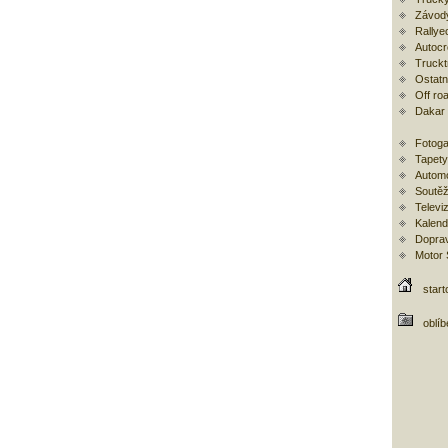
Závod
Rallye
Autoc
Trucktr
Ostatní
Off ro
Dakar
Fotoga
Tapety
Automo
Soutěž
Televi
Kalend
Doprav
Motor
start
oblí