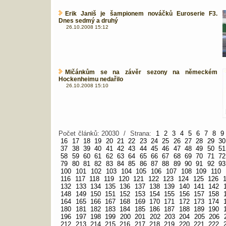
Erik Janiš je šampionem nováčků Euroserie F3.
Dnes sedmý a druhý
26.10.2008 15:12
Mičánkům se na závěr sezony na německém
Hockenheimu nedařilo
26.10.2008 15:10
Počet článků: 20030 / Strana:
1
2
3
4
5
6
7
8
9
16
17
18
19
20
21
22
23
24
25
26
27
28
29
30
37
38
39
40
41
42
43
44
45
46
47
48
49
50
51
58
59
60
61
62
63
64
65
66
67
68
69
70
71
72
79
80
81
82
83
84
85
86
87
88
89
90
91
92
93
100
101
102
103
104
105
106
107
108
109
110
116
117
118
119
120
121
122
123
124
125
126
132
133
134
135
136
137
138
139
140
141
142
148
149
150
151
152
153
154
155
156
157
158
164
165
166
167
168
169
170
171
172
173
174
180
181
182
183
184
185
186
187
188
189
190
196
197
198
199
200
201
202
203
204
205
206
212
213
214
215
216
217
218
219
220
221
222