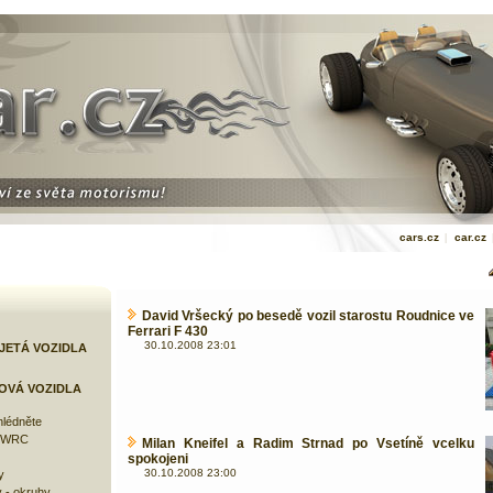
cars.cz
|
car.cz
David Vršecký po besedě vozil starostu Roudnice ve
Ferrari F 430
30.10.2008 23:01
JETÁ VOZIDLA
OVÁ VOZIDLA
lédněte
e WRC
Milan Kneifel a Radim Strnad po Vsetíně vcelku
spokojeni
30.10.2008 23:00
y
 - okruhy