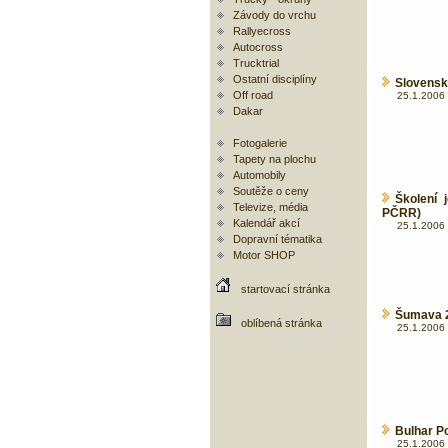
Závody do vrchu
Rallyecross
Autocross
Trucktrial
Ostatní disciplíny
Slovensk
Off road
25.1.2006 
Dakar
Fotogalerie
Tapety na plochu
Automobily
Soutěže o ceny
Školení 
Televize, média
PČRR)
Kalendář akcí
25.1.2006 
Dopravní tématika
Motor SHOP
startovací stránka
Šumava 20
oblíbená stránka
25.1.2006 
Bulhar P
25.1.2006 