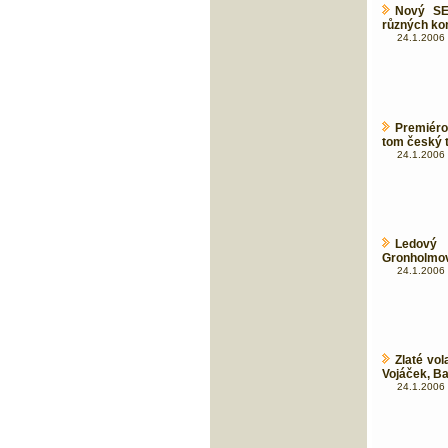
Nový SE
různých ko
24.1.2006 
Premiéro
tom český 
24.1.2006 
Ledový 
Gronholmovi
24.1.2006 
Zlaté vol
Vojáček, Bar
24.1.2006 