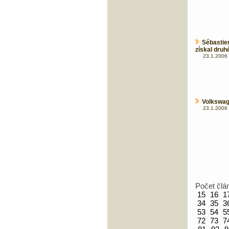
Sébastien
získal druh
23.1.2006 
Volkswage
23.1.2006 
Počet člá
15
16
1
34
35
3
53
54
5
72
73
7