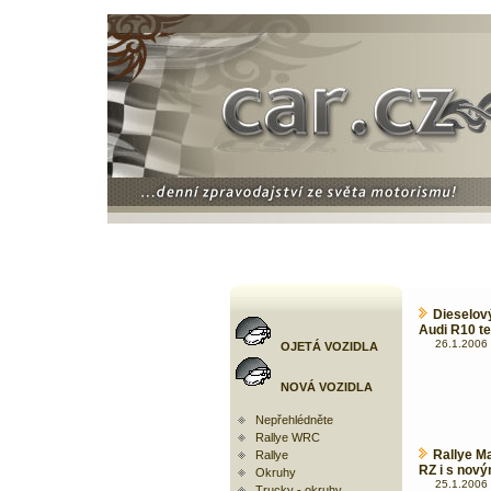
Dieselov
Audi R10 te
26.1.2006 
OJETÁ VOZIDLA
NOVÁ VOZIDLA
Nepřehlédněte
Rallye WRC
Rallye M
Rallye
RZ i s nov
Okruhy
25.1.2006 
Trucky - okruhy