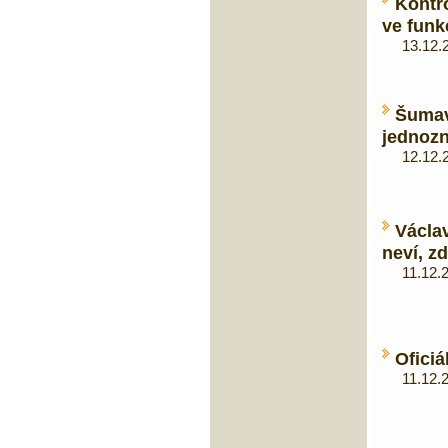
Kontr
ve funk
13.12.20
Šuma
jednozn
12.12.20
Václa
neví, z
11.12.20
Oficiá
11.12.20