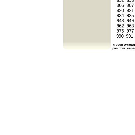
892
893
906
907
920
921
934
935
948
949
962
963
976
977
990
991
© 2008 Webfarm
pas cher
cana