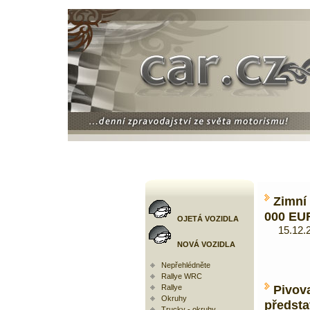
Zimní
000 EU
OJETÁ VOZIDLA
15.12.20
NOVÁ VOZIDLA
Nepřehlédněte
Rallye WRC
Pivo
Rallye
Okruhy
předsta
Trucky - okruhy