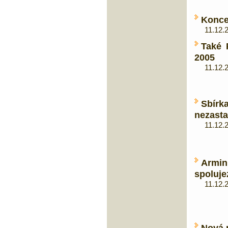
Koncer
11.12.20
Také 
2005
11.12.20
Sbír
nezasta
11.12.20
Armin
spoluj
11.12.20
Nová 