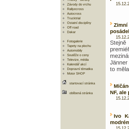
15.12.20
Závody do vrchu
Rallyecross
Autocross
Trucktrial
Ostatní disciplíny
Zimní 
Off road
posáde
Dakar
15.12.20
Fotogalerie
Stejně
Tapety na plochu
prem
Automobily
meziná
Soutěže o ceny
Televize, média
Jänner
Kalendář akcí
to měla
Dopravní tématika
Motor SHOP
startovací stránka
Mičán
NF, ale
oblíbená stránka
15.12.20
Ivo K
modrém
15.12.20