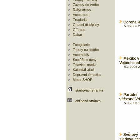
Závody do vrchu
Rallyecross
Autocross
Trucktrial
Corona R
Ostatní disciplíny
5.3.2006 2
Off road
Dakar
Fotogalerie
Tapety na plochu
Automobily
Mexiko v 
Soutěže o ceny
Vojtěch se
Televize, média
5.3.2006 2
Kalendář akcí
Dopravní tématika
Motor SHOP
startovací stránka
Parádní
vítězství V
oblíbená stránka
5.3.2006 1
Světový
sledoval t