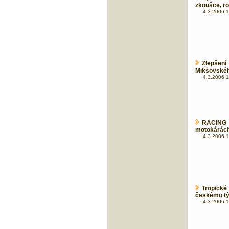
zkoušce, r
4.3.2006 1
Zlepše
Mikšovského
4.3.2006 1
RACING
motokárác
4.3.2006 1
Tropické
českému tý
4.3.2006 1