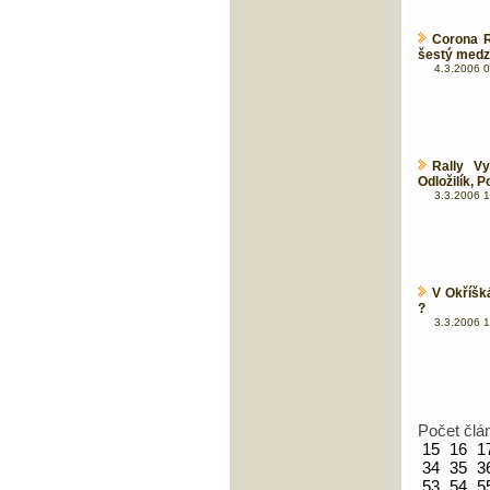
Corona R
šestý medz
4.3.2006 0
Rally Vy
Odložilík, P
3.3.2006 1
V Okříšk
?
3.3.2006 1
Počet člá
15
16
1
34
35
3
53
54
5