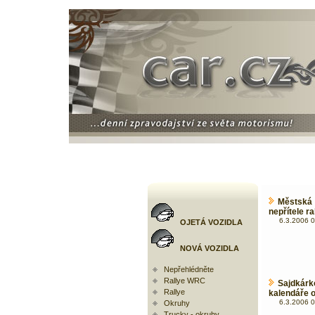
Městská 
nepřítele rall
6.3.2006 0
OJETÁ VOZIDLA
NOVÁ VOZIDLA
Nepřehlédněte
Rallye WRC
Sajdkár
Rallye
kalendáře 
6.3.2006 0
Okruhy
Trucky - okruhy