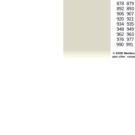
878
879
892
893
906
907
920
921
934
935
948
949
962
963
976
977
990
991
© 2008 Webfarm
pas cher
cana