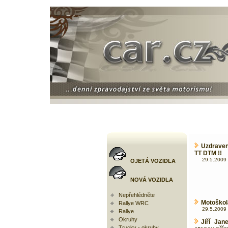
Uzdraven
TT DTM !!
29.5.2009 
OJETÁ VOZIDLA
NOVÁ VOZIDLA
Nepřehlédněte
Motoškol
Rallye WRC
29.5.2009 
Rallye
Okruhy
Jiří Ja
Trucky - okruhy