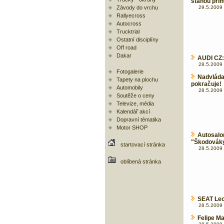
stanou přím
Závody do vrchu
29.5.2009 
Rallyecross
Autocross
Trucktrial
Ostatní disciplíny
Off road
Dakar
AUDI CZ:
28.5.2009 
Fotogalerie
Nadvlá
Tapety na plochu
pokračuje!
Automobily
28.5.2009 
Soutěže o ceny
Televize, média
Kalendář akcí
Dopravní tématika
Motor SHOP
Autosal
"Škodováky"
startovací stránka
28.5.2009 
oblíbená stránka
SEAT Leo
28.5.2009 
Felipe M