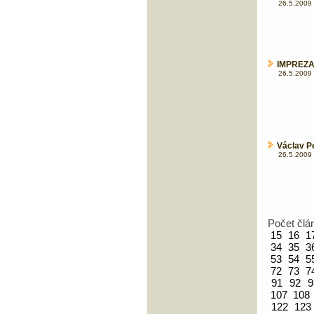
26.5.2009 
IMPREZA
26.5.2009 
Václav P
26.5.2009 
Počet člá
15
16
1
34
35
3
53
54
5
72
73
7
91
92
9
107
108
122
123