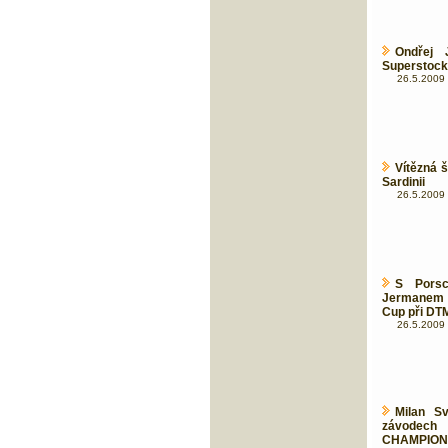
Ondřej 
Superstock 
26.5.2009 
Vítězná 
Sardinii
26.5.2009 
S Porsc
Jermanem 
Cup při DT
26.5.2009 
Milan S
závode
CHAMPION