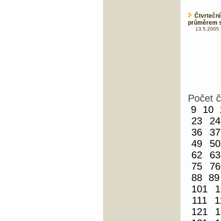
Čtvrtečn
průměrem s
13.5.2005 
Počet 
9
10
23
24
36
37
49
50
62
63
75
76
88
89
101
1
111
1
121
1