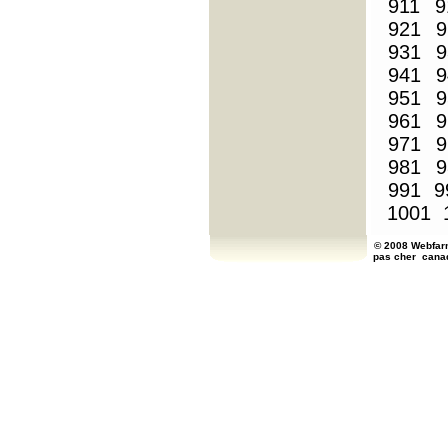
911
9
921
9
931
9
941
9
951
9
961
9
971
9
981
9
991
9
1001
© 2008 Webfarm
pas cher
cana