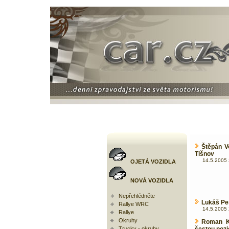
Štěpán V
Tišnov
14.5.2005 
OJETÁ VOZIDLA
NOVÁ VOZIDLA
Nepřehlédněte
Lukáš Peš
Rallye WRC
14.5.2005 
Rallye
Okruhy
Roman K
Trucky - okruhy