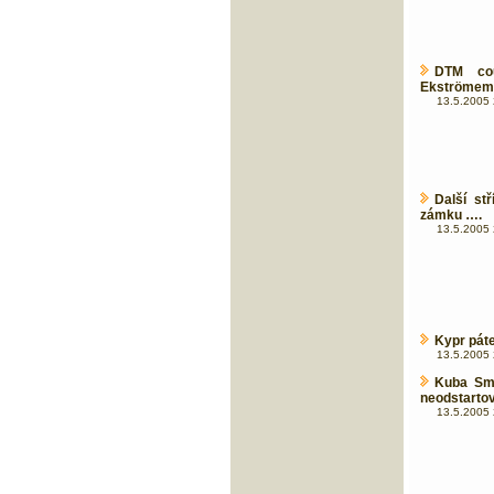
DTM co
Ekströmem
13.5.2005 
Další st
zámku ….
13.5.2005 
Kypr pát
13.5.2005 
Kuba Smr
neodstartov
13.5.2005 