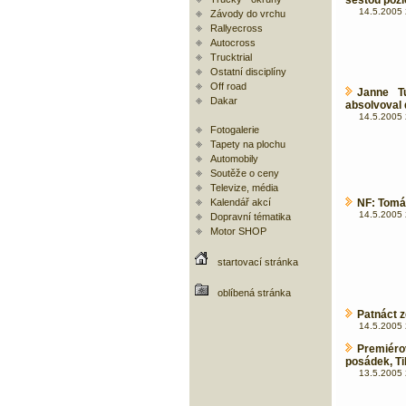
šestou pozic
14.5.2005 
Závody do vrchu
Rallyecross
Autocross
Trucktrial
Ostatní disciplíny
Off road
Janne T
Dakar
absolvoval 
14.5.2005 
Fotogalerie
Tapety na plochu
Automobily
Soutěže o ceny
Televize, média
Kalendář akcí
NF: Tomáš
14.5.2005 
Dopravní tématika
Motor SHOP
startovací stránka
oblíbená stránka
Patnáct z
14.5.2005 
Premiéro
posádek, Ti
13.5.2005 