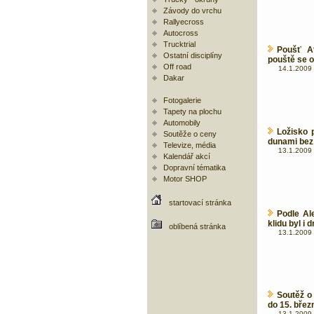
Závody do vrchu
Rallyecross
Autocross
Trucktrial
Poušť A
Ostatní disciplíny
pouště se o
Off road
14.1.2009 
Dakar
Fotogalerie
Tapety na plochu
Automobily
Ložisko 
Soutěže o ceny
dunami bez 
Televize, média
13.1.2009 
Kalendář akcí
Dopravní tématika
Motor SHOP
startovací stránka
Podle Al
klidu byl i 
oblíbená stránka
13.1.2009 
Soutěž o
do 15. břez
13.1.2009 