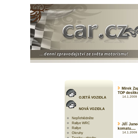
Mirek Za
TOP desítko
14.1.2009 
OJETÁ VOZIDLA
NOVÁ VOZIDLA
Nepřehlédněte
Rallye WRC
Jiří Jan
Rallye
komatu.....
14.1.2009 
Okruhy
Trucky - okruhy