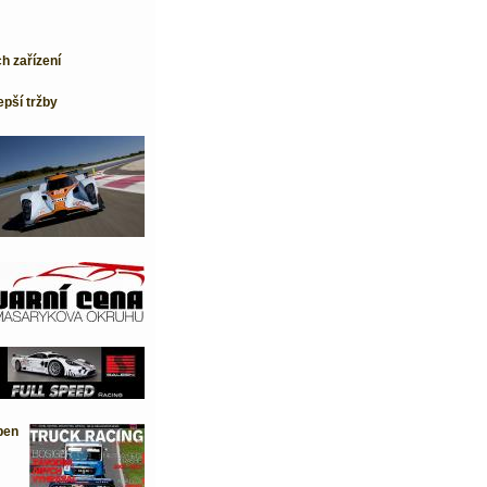
h zařízení
epší tržby
ben