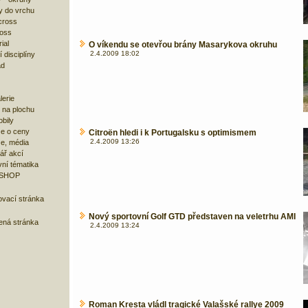
y do vrchu
cross
ross
ial
O víkendu se otevřou brány Masarykova okruhu
2.4.2009 18:02
 disciplíny
ad
lerie
 na plochu
bily
e o ceny
Citroën hledi i k Portugalsku s optimismem
2.4.2009 13:26
ze, média
ář akcí
ní tématika
 SHOP
ovací stránka
Nový sportovní Golf GTD představen na veletrhu AMI
bená stránka
2.4.2009 13:24
Roman Kresta vládl tragické Valašské rallye 2009