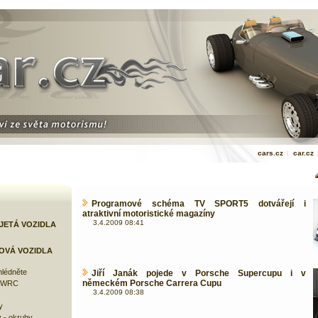
cars.cz
|
car.cz
Programové schéma TV SPORT5 dotvářejí i
atraktivní motoristické magazíny
3.4.2009 08:41
JETÁ VOZIDLA
OVÁ VOZIDLA
lédněte
Jiří Janák pojede v Porsche Supercupu i v
německém Porsche Carrera Cupu
e WRC
3.4.2009 08:38
y
 - okruhy