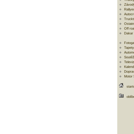
Závod
Rallye
Autoc
Trucktr
Ostatní
Off ro
Dakar
Fotoga
Tapety
Automo
Soutěž
Televi
Kalend
Doprav
Motor
start
oblí