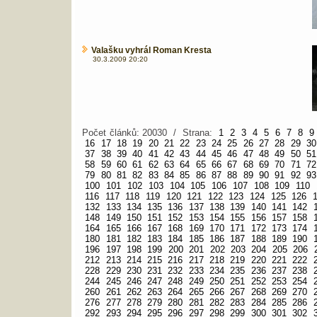
Valašku vyhrál Roman Kresta
30.3.2009 20:20
Počet článků: 20030 / Strana:
1
2
3
4
5
6
7
8
9
16
17
18
19
20
21
22
23
24
25
26
27
28
29
30
37
38
39
40
41
42
43
44
45
46
47
48
49
50
51
58
59
60
61
62
63
64
65
66
67
68
69
70
71
72
79
80
81
82
83
84
85
86
87
88
89
90
91
92
93
100
101
102
103
104
105
106
107
108
109
110
116
117
118
119
120
121
122
123
124
125
126
132
133
134
135
136
137
138
139
140
141
142
148
149
150
151
152
153
154
155
156
157
158
164
165
166
167
168
169
170
171
172
173
174
180
181
182
183
184
185
186
187
188
189
190
196
197
198
199
200
201
202
203
204
205
206
212
213
214
215
216
217
218
219
220
221
222
228
229
230
231
232
233
234
235
236
237
238
244
245
246
247
248
249
250
251
252
253
254
260
261
262
263
264
265
266
267
268
269
270
276
277
278
279
280
281
282
283
284
285
286
292
293
294
295
296
297
298
299
300
301
302