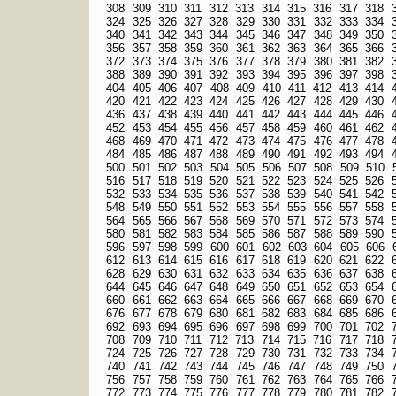
308
309
310
311
312
313
314
315
316
317
318
324
325
326
327
328
329
330
331
332
333
334
340
341
342
343
344
345
346
347
348
349
350
356
357
358
359
360
361
362
363
364
365
366
372
373
374
375
376
377
378
379
380
381
382
388
389
390
391
392
393
394
395
396
397
398
404
405
406
407
408
409
410
411
412
413
414
420
421
422
423
424
425
426
427
428
429
430
436
437
438
439
440
441
442
443
444
445
446
452
453
454
455
456
457
458
459
460
461
462
468
469
470
471
472
473
474
475
476
477
478
484
485
486
487
488
489
490
491
492
493
494
500
501
502
503
504
505
506
507
508
509
510
516
517
518
519
520
521
522
523
524
525
526
532
533
534
535
536
537
538
539
540
541
542
548
549
550
551
552
553
554
555
556
557
558
564
565
566
567
568
569
570
571
572
573
574
580
581
582
583
584
585
586
587
588
589
590
596
597
598
599
600
601
602
603
604
605
606
612
613
614
615
616
617
618
619
620
621
622
628
629
630
631
632
633
634
635
636
637
638
644
645
646
647
648
649
650
651
652
653
654
660
661
662
663
664
665
666
667
668
669
670
676
677
678
679
680
681
682
683
684
685
686
692
693
694
695
696
697
698
699
700
701
702
708
709
710
711
712
713
714
715
716
717
718
724
725
726
727
728
729
730
731
732
733
734
740
741
742
743
744
745
746
747
748
749
750
756
757
758
759
760
761
762
763
764
765
766
772
773
774
775
776
777
778
779
780
781
782