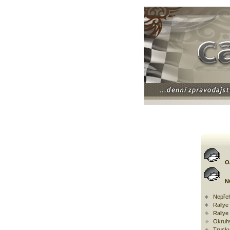
O
N
Nepřeh
Rally
Rallye
Okruh
Trucky