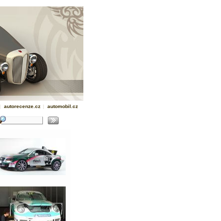
|
autorecenze.cz
|
automobil.cz