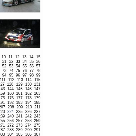
10
11
12
13
14
15
31
32
33
34
35
36
52
53
54
55
56
57
73
74
75
76
77
78
94
95
96
97
98
99
111
112
113
114
115
127
128
129
130
131
143
144
145
146
147
159
160
161
162
163
175
176
177
178
179
191
192
193
194
195
207
208
209
210
211
223
224
225
226
227
239
240
241
242
243
255
256
257
258
259
271
272
273
274
275
287
288
289
290
291
303
304
305
306
307