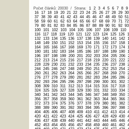
Počet článků: 20030 / Strana:
1
2
3
4
5
6
7
8
9
16
17
18
19
20
21
22
23
24
25
26
27
28
29
30
37
38
39
40
41
42
43
44
45
46
47
48
49
50
51
58
59
60
61
62
63
64
65
66
67
68
69
70
71
72
79
80
81
82
83
84
85
86
87
88
89
90
91
92
93
100
101
102
103
104
105
106
107
108
109
110
116
117
118
119
120
121
122
123
124
125
126
132
133
134
135
136
137
138
139
140
141
142
148
149
150
151
152
153
154
155
156
157
158
164
165
166
167
168
169
170
171
172
173
174
180
181
182
183
184
185
186
187
188
189
190
196
197
198
199
200
201
202
203
204
205
206
212
213
214
215
216
217
218
219
220
221
222
228
229
230
231
232
233
234
235
236
237
238
244
245
246
247
248
249
250
251
252
253
254
260
261
262
263
264
265
266
267
268
269
270
276
277
278
279
280
281
282
283
284
285
286
292
293
294
295
296
297
298
299
300
301
302
308
309
310
311
312
313
314
315
316
317
318
324
325
326
327
328
329
330
331
332
333
334
340
341
342
343
344
345
346
347
348
349
350
356
357
358
359
360
361
362
363
364
365
366
372
373
374
375
376
377
378
379
380
381
382
388
389
390
391
392
393
394
395
396
397
398
404
405
406
407
408
409
410
411
412
413
414
420
421
422
423
424
425
426
427
428
429
430
436
437
438
439
440
441
442
443
444
445
446
452
453
454
455
456
457
458
459
460
461
462