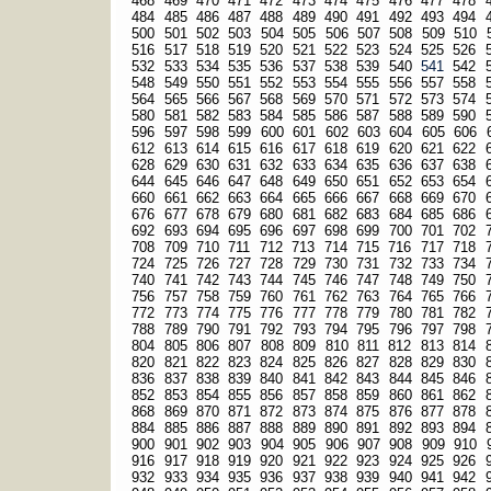
468
469
470
471
472
473
474
475
476
477
478
484
485
486
487
488
489
490
491
492
493
494
500
501
502
503
504
505
506
507
508
509
510
516
517
518
519
520
521
522
523
524
525
526
532
533
534
535
536
537
538
539
540
541
542
548
549
550
551
552
553
554
555
556
557
558
564
565
566
567
568
569
570
571
572
573
574
580
581
582
583
584
585
586
587
588
589
590
596
597
598
599
600
601
602
603
604
605
606
612
613
614
615
616
617
618
619
620
621
622
628
629
630
631
632
633
634
635
636
637
638
644
645
646
647
648
649
650
651
652
653
654
660
661
662
663
664
665
666
667
668
669
670
676
677
678
679
680
681
682
683
684
685
686
692
693
694
695
696
697
698
699
700
701
702
708
709
710
711
712
713
714
715
716
717
718
724
725
726
727
728
729
730
731
732
733
734
740
741
742
743
744
745
746
747
748
749
750
756
757
758
759
760
761
762
763
764
765
766
772
773
774
775
776
777
778
779
780
781
782
788
789
790
791
792
793
794
795
796
797
798
804
805
806
807
808
809
810
811
812
813
814
820
821
822
823
824
825
826
827
828
829
830
836
837
838
839
840
841
842
843
844
845
846
852
853
854
855
856
857
858
859
860
861
862
868
869
870
871
872
873
874
875
876
877
878
884
885
886
887
888
889
890
891
892
893
894
900
901
902
903
904
905
906
907
908
909
910
916
917
918
919
920
921
922
923
924
925
926
932
933
934
935
936
937
938
939
940
941
942