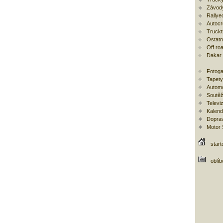
Závod
Rallye
Autoc
Trucktr
Ostatní
Off ro
Dakar
Fotoga
Tapety
Automo
Soutěž
Televi
Kalend
Doprav
Motor
start
oblí