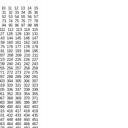
10
11
12
13
14
15
31
32
33
34
35
36
52
53
54
55
56
57
73
74
75
76
77
78
94
95
96
97
98
99
111
112
113
114
115
127
128
129
130
131
143
144
145
146
147
159
160
161
162
163
175
176
177
178
179
191
192
193
194
195
207
208
209
210
211
223
224
225
226
227
239
240
241
242
243
255
256
257
258
259
271
272
273
274
275
287
288
289
290
291
303
304
305
306
307
319
320
321
322
323
335
336
337
338
339
351
352
353
354
355
367
368
369
370
371
383
384
385
386
387
399
400
401
402
403
415
416
417
418
419
431
432
433
434
435
447
448
449
450
451
463
464
465
466
467