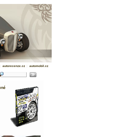
|
autorecenze.cz
|
automobil.cz
vné