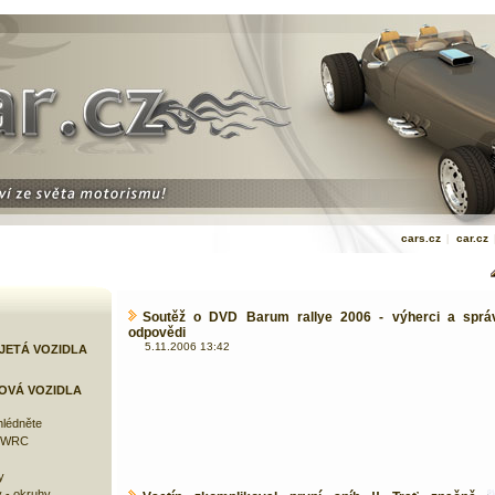
cars.cz
|
car.cz
Soutěž o DVD Barum rallye 2006 - výherci a sprá
odpovědi
5.11.2006 13:42
JETÁ VOZIDLA
OVÁ VOZIDLA
lédněte
e WRC
y
 - okruhy