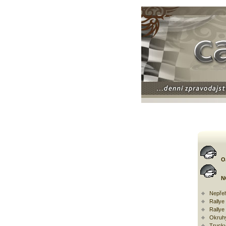
O
N
Nepřeh
Rally
Rallye
Okruh
Trucky