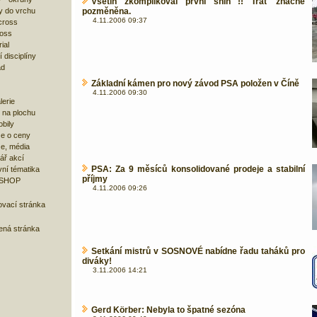
Vsetín zkomplikoval první sníh !! Trať značně
y do vrchu
pozměněna.
4.11.2006 09:37
cross
ross
ial
 disciplíny
ad
Základní kámen pro nový závod PSA položen v Číně
4.11.2006 09:30
lerie
 na plochu
bily
e o ceny
ze, média
ář akcí
PSA: Za 9 měsíců konsolidované prodeje a stabilní
ní tématika
příjmy
 SHOP
4.11.2006 09:26
ovací stránka
bená stránka
Setkání mistrů v SOSNOVÉ nabídne řadu taháků pro
diváky!
3.11.2006 14:21
Gerd Körber: Nebyla to špatné sezóna