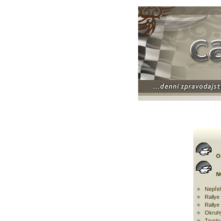
O
N
Nepřeh
Rally
Rallye
Okruh
Trucky