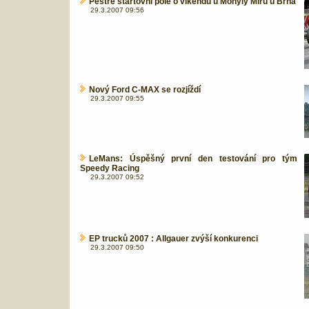
Pestré startovní pole o víkendu u Mohyly Míru u Brna
29.3.2007 09:56
Nový Ford C-MAX se rozjíždí
29.3.2007 09:55
LeMans: Úspěšný první den testování pro tým
Speedy Racing
29.3.2007 09:52
EP trucků 2007 : Allgauer zvýší konkurenci
29.3.2007 09:50