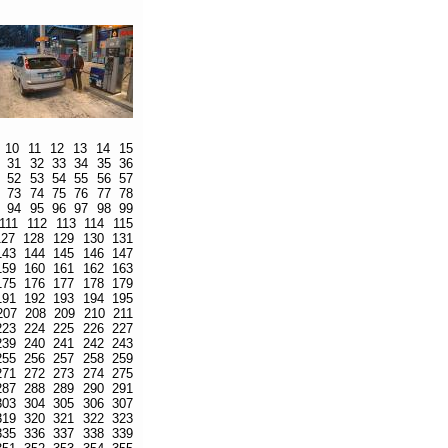
10
11
12
13
14
15
31
32
33
34
35
36
52
53
54
55
56
57
73
74
75
76
77
78
94
95
96
97
98
99
111
112
113
114
115
127
128
129
130
131
143
144
145
146
147
159
160
161
162
163
175
176
177
178
179
191
192
193
194
195
207
208
209
210
211
223
224
225
226
227
239
240
241
242
243
255
256
257
258
259
271
272
273
274
275
287
288
289
290
291
303
304
305
306
307
319
320
321
322
323
335
336
337
338
339