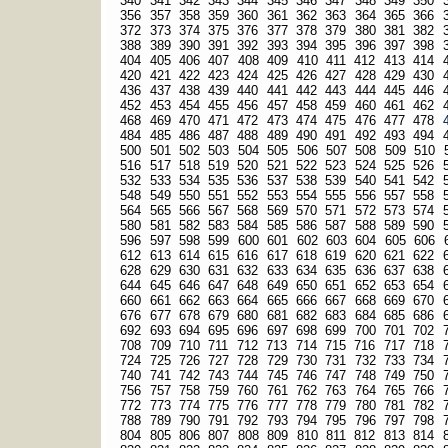
340
341
342
343
344
345
346
347
348
349
350
356
357
358
359
360
361
362
363
364
365
366
372
373
374
375
376
377
378
379
380
381
382
388
389
390
391
392
393
394
395
396
397
398
404
405
406
407
408
409
410
411
412
413
414
420
421
422
423
424
425
426
427
428
429
430
436
437
438
439
440
441
442
443
444
445
446
452
453
454
455
456
457
458
459
460
461
462
468
469
470
471
472
473
474
475
476
477
478
484
485
486
487
488
489
490
491
492
493
494
500
501
502
503
504
505
506
507
508
509
510
516
517
518
519
520
521
522
523
524
525
526
532
533
534
535
536
537
538
539
540
541
542
548
549
550
551
552
553
554
555
556
557
558
564
565
566
567
568
569
570
571
572
573
574
580
581
582
583
584
585
586
587
588
589
590
596
597
598
599
600
601
602
603
604
605
606
612
613
614
615
616
617
618
619
620
621
622
628
629
630
631
632
633
634
635
636
637
638
644
645
646
647
648
649
650
651
652
653
654
660
661
662
663
664
665
666
667
668
669
670
676
677
678
679
680
681
682
683
684
685
686
692
693
694
695
696
697
698
699
700
701
702
708
709
710
711
712
713
714
715
716
717
718
724
725
726
727
728
729
730
731
732
733
734
740
741
742
743
744
745
746
747
748
749
750
756
757
758
759
760
761
762
763
764
765
766
772
773
774
775
776
777
778
779
780
781
782
788
789
790
791
792
793
794
795
796
797
798
804
805
806
807
808
809
810
811
812
813
814