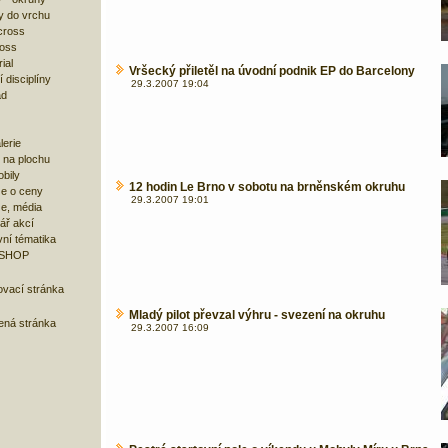
y do vrchu
cross
ross
ial
Vršecký přiletěl na úvodní podnik EP do Barcelony
 disciplíny
29.3.2007 19:04
ad
lerie
 na plochu
bily
12 hodin Le Brno v sobotu na brněnském okruhu
e o ceny
29.3.2007 19:01
ze, média
ář akcí
ní tématika
 SHOP
ovací stránka
Mladý pilot převzal výhru - svezení na okruhu
bená stránka
29.3.2007 16:09