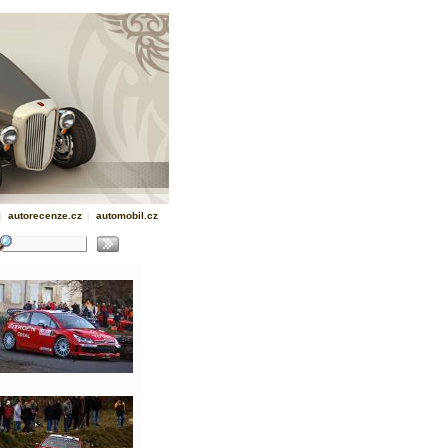
|
autorecenze.cz
|
automobil.cz