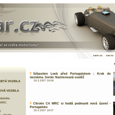
cars.cz
|
car.cz
Sébastien Loeb před Portugalskem : Krok do
neznáma. Sordo: Namixovaná soutěž
29.3.2007 19:09
JETÁ VOZIDLA
OVÁ VOZIDLA
lédněte
e WRC
Citroën C4 WRC si hodlá podmanit nová území -
Portugalsko
29.3.2007 19:07
y
 - okruhy