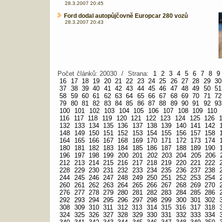
28.3.2007 20:45
Ford dodal autopůjčovně Europcar 280 vozů
28.3.2007 20:43
Počet článků: 20030 / Strana:
1
2
3
4
5
6
7
8
9
16
17
18
19
20
21
22
23
24
25
26
27
28
29
30
37
38
39
40
41
42
43
44
45
46
47
48
49
50
51
58
59
60
61
62
63
64
65
66
67
68
69
70
71
72
79
80
81
82
83
84
85
86
87
88
89
90
91
92
93
100
101
102
103
104
105
106
107
108
109
110
116
117
118
119
120
121
122
123
124
125
126
132
133
134
135
136
137
138
139
140
141
142
148
149
150
151
152
153
154
155
156
157
158
164
165
166
167
168
169
170
171
172
173
174
180
181
182
183
184
185
186
187
188
189
190
196
197
198
199
200
201
202
203
204
205
206
212
213
214
215
216
217
218
219
220
221
222
228
229
230
231
232
233
234
235
236
237
238
244
245
246
247
248
249
250
251
252
253
254
260
261
262
263
264
265
266
267
268
269
270
276
277
278
279
280
281
282
283
284
285
286
292
293
294
295
296
297
298
299
300
301
302
308
309
310
311
312
313
314
315
316
317
318
324
325
326
327
328
329
330
331
332
333
334