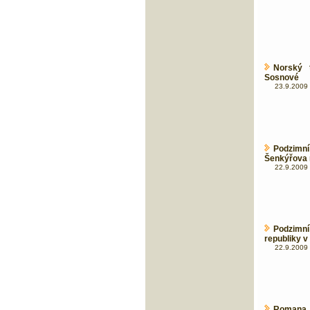
Norský 
Sosnové
23.9.2009 
Podzimn
Šenkýřova
22.9.2009 
Podzimní
republiky v
22.9.2009 
Romana 