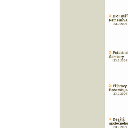
BRT míří
Petr Fulín a
23.9.2009 
Pořadate
Šembery
23.9.2009 
Přípravy
Bohemia jso
23.9.2009 
Desátá 
společného
23.9.2009 