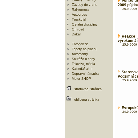
Peníze 
Závody do vrchu
2009 půjdou
25.9.2009 
Rallyecross
Autocross
Trucktrial
Ostatní disciplíny
Off road
Dakar
Reakce 
výrokům Jiř
Fotogalerie
25.9.2009 
Tapety na plochu
Automobily
Soutěže o ceny
Televize, média
Kalendář akcí
Staronov
Dopravní tématika
Podzimní ce
Motor SHOP
25.9.2009 
startovací stránka
oblíbená stránka
Evropské
24.9.2009 