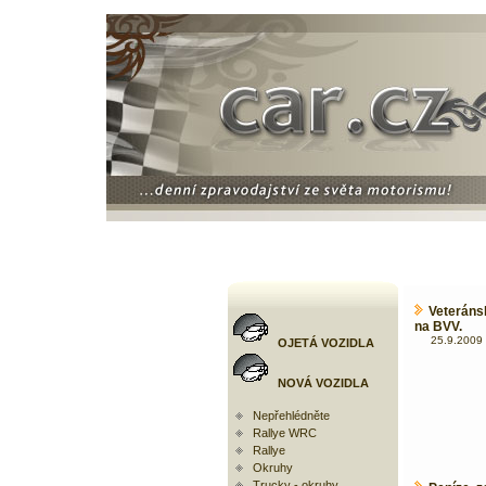
Veteránsk
na BVV.
25.9.2009 
OJETÁ VOZIDLA
NOVÁ VOZIDLA
Nepřehlédněte
Rallye WRC
Rallye
Okruhy
Trucky - okruhy