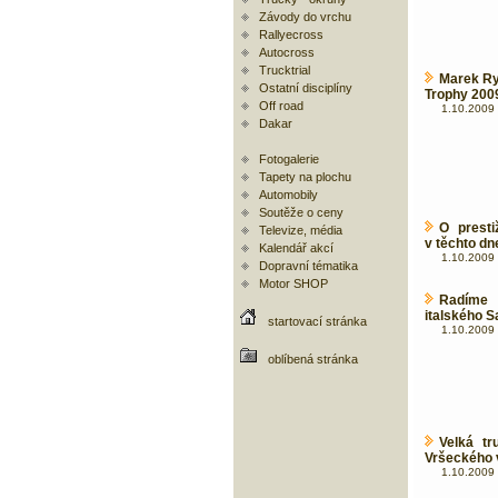
Závody do vrchu
Rallyecross
Autocross
Trucktrial
Marek Ry
Ostatní disciplíny
Trophy 200
Off road
1.10.2009 
Dakar
Fotogalerie
Tapety na plochu
Automobily
Soutěže o ceny
O prest
Televize, média
v těchto dn
Kalendář akcí
1.10.2009 
Dopravní tématika
Motor SHOP
Radíme
italského S
startovací stránka
1.10.2009 
oblíbená stránka
Velká tr
Vršeckého 
1.10.2009 