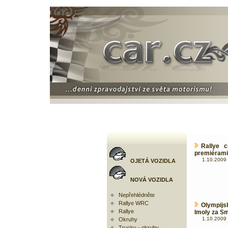
Rallye 
premiérami
1.10.2009 
OJETÁ VOZIDLA
NOVÁ VOZIDLA
Nepřehlédněte
Rallye WRC
Olympijs
Rallye
Imoly za S
1.10.2009 
Okruhy
Trucky - okruhy