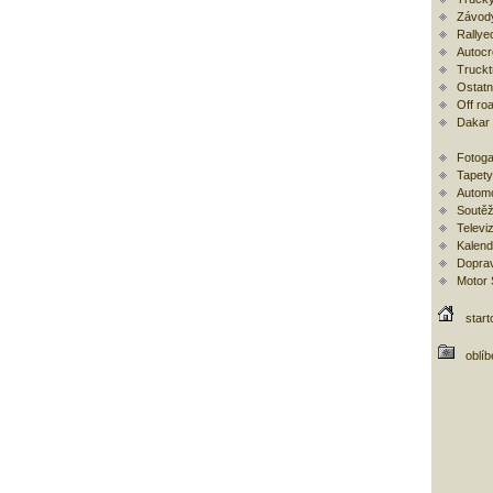
Závod
Rallye
Autoc
Trucktr
Ostatní
Off ro
Dakar
Fotoga
Tapety
Automo
Soutěž
Televi
Kalend
Doprav
Motor
start
oblí