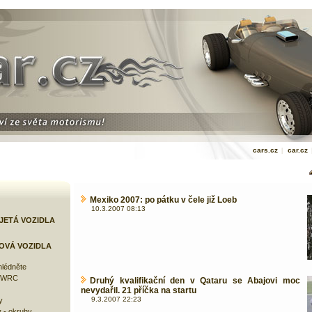
cars.cz
|
car.cz
Mexiko 2007: po pátku v čele již Loeb
10.3.2007 08:13
JETÁ VOZIDLA
OVÁ VOZIDLA
lédněte
e WRC
Druhý kvalifikační den v Qataru se Abajovi moc
nevydařil. 21 příčka na startu
9.3.2007 22:23
y
 - okruhy