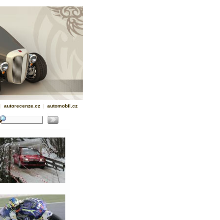
|
autorecenze.cz
|
automobil.cz