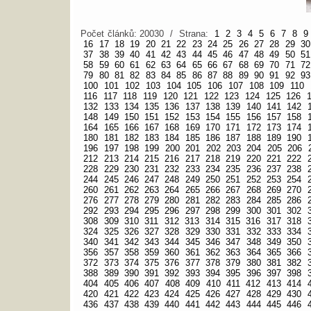
Počet článků: 20030 / Strana:
1
2
3
4
5
6
7
8
9
16
17
18
19
20
21
22
23
24
25
26
27
28
29
30
37
38
39
40
41
42
43
44
45
46
47
48
49
50
51
58
59
60
61
62
63
64
65
66
67
68
69
70
71
72
79
80
81
82
83
84
85
86
87
88
89
90
91
92
93
100
101
102
103
104
105
106
107
108
109
110
116
117
118
119
120
121
122
123
124
125
126
132
133
134
135
136
137
138
139
140
141
142
148
149
150
151
152
153
154
155
156
157
158
164
165
166
167
168
169
170
171
172
173
174
180
181
182
183
184
185
186
187
188
189
190
196
197
198
199
200
201
202
203
204
205
206
212
213
214
215
216
217
218
219
220
221
222
228
229
230
231
232
233
234
235
236
237
238
244
245
246
247
248
249
250
251
252
253
254
260
261
262
263
264
265
266
267
268
269
270
276
277
278
279
280
281
282
283
284
285
286
292
293
294
295
296
297
298
299
300
301
302
308
309
310
311
312
313
314
315
316
317
318
324
325
326
327
328
329
330
331
332
333
334
340
341
342
343
344
345
346
347
348
349
350
356
357
358
359
360
361
362
363
364
365
366
372
373
374
375
376
377
378
379
380
381
382
388
389
390
391
392
393
394
395
396
397
398
404
405
406
407
408
409
410
411
412
413
414
420
421
422
423
424
425
426
427
428
429
430
436
437
438
439
440
441
442
443
444
445
446