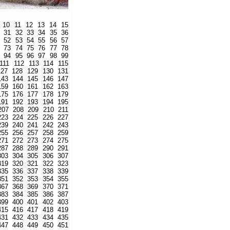
10
11
12
13
14
15
31
32
33
34
35
36
52
53
54
55
56
57
73
74
75
76
77
78
94
95
96
97
98
99
111
112
113
114
115
127
128
129
130
131
143
144
145
146
147
159
160
161
162
163
175
176
177
178
179
191
192
193
194
195
207
208
209
210
211
223
224
225
226
227
239
240
241
242
243
255
256
257
258
259
271
272
273
274
275
287
288
289
290
291
303
304
305
306
307
319
320
321
322
323
335
336
337
338
339
351
352
353
354
355
367
368
369
370
371
383
384
385
386
387
399
400
401
402
403
415
416
417
418
419
431
432
433
434
435
447
448
449
450
451