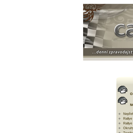
O
N
Nepřeh
Rally
Rallye
Okruh
Trucky