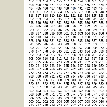
452
453
454
455
456
457
458
459
460
461
462
468
469
470
471
472
473
474
475
476
477
478
484
485
486
487
488
489
490
491
492
493
494
500
501
502
503
504
505
506
507
508
509
510
516
517
518
519
520
521
522
523
524
525
526
532
533
534
535
536
537
538
539
540
541
542
548
549
550
551
552
553
554
555
556
557
558
564
565
566
567
568
569
570
571
572
573
574
580
581
582
583
584
585
586
587
588
589
590
596
597
598
599
600
601
602
603
604
605
606
612
613
614
615
616
617
618
619
620
621
622
628
629
630
631
632
633
634
635
636
637
638
644
645
646
647
648
649
650
651
652
653
654
660
661
662
663
664
665
666
667
668
669
670
676
677
678
679
680
681
682
683
684
685
686
692
693
694
695
696
697
698
699
700
701
702
708
709
710
711
712
713
714
715
716
717
718
724
725
726
727
728
729
730
731
732
733
734
740
741
742
743
744
745
746
747
748
749
750
756
757
758
759
760
761
762
763
764
765
766
772
773
774
775
776
777
778
779
780
781
782
788
789
790
791
792
793
794
795
796
797
798
804
805
806
807
808
809
810
811
812
813
814
820
821
822
823
824
825
826
827
828
829
830
836
837
838
839
840
841
842
843
844
845
846
852
853
854
855
856
857
858
859
860
861
862
868
869
870
871
872
873
874
875
876
877
878
884
885
886
887
888
889
890
891
892
893
894
900
901
902
903
904
905
906
907
908
909
910
916
917
918
919
920
921
922
923
924
925
926