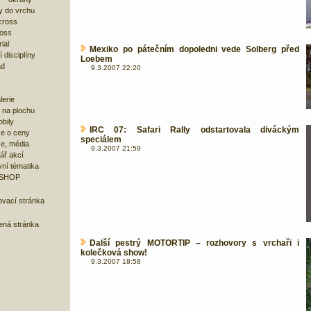
y do vrchu
cross
ross
ial
Mexiko po pátečním dopoledni vede Solberg před
 disciplíny
Loebem
ad
9.3.2007 22:20
lerie
 na plochu
bily
IRC 07: Safari Rally odstartovala diváckým
e o ceny
speciálem
ze, média
9.3.2007 21:59
ář akcí
ní tématika
 SHOP
ovací stránka
bená stránka
Další pestrý MOTORTIP – rozhovory s vrchaři i
kolečková show!
9.3.2007 18:58