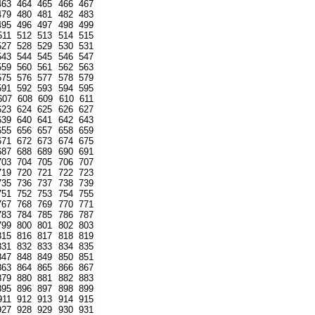
463
464
465
466
467
479
480
481
482
483
495
496
497
498
499
511
512
513
514
515
527
528
529
530
531
543
544
545
546
547
559
560
561
562
563
575
576
577
578
579
591
592
593
594
595
607
608
609
610
611
623
624
625
626
627
639
640
641
642
643
655
656
657
658
659
671
672
673
674
675
687
688
689
690
691
703
704
705
706
707
719
720
721
722
723
735
736
737
738
739
751
752
753
754
755
767
768
769
770
771
783
784
785
786
787
799
800
801
802
803
815
816
817
818
819
831
832
833
834
835
847
848
849
850
851
863
864
865
866
867
879
880
881
882
883
895
896
897
898
899
911
912
913
914
915
927
928
929
930
931