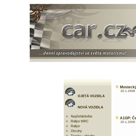
Mostecký
20.1.2008 
OJETÁ VOZIDLA
NOVÁ VOZIDLA
Nepřehlédněte
A1GP: Če
Rallye WRC
20.1.2008 
Rallye
Okruhy
Trucky - okruhy