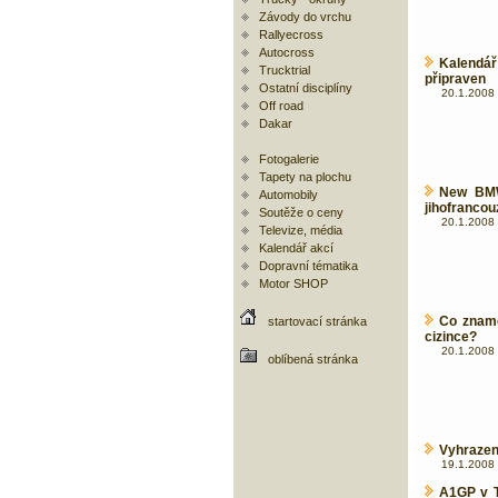
Závody do vrchu
Rallyecross
Autocross
Kalendá
Trucktrial
připraven
Ostatní disciplíny
20.1.2008 
Off road
Dakar
Fotogalerie
Tapety na plochu
New BMW
Automobily
jihofranco
Soutěže o ceny
20.1.2008 
Televize, média
Kalendář akcí
Dopravní tématika
Motor SHOP
Co zname
startovací stránka
cizince?
20.1.2008 
oblíbená stránka
Vyhrazen
19.1.2008 
A1GP v T