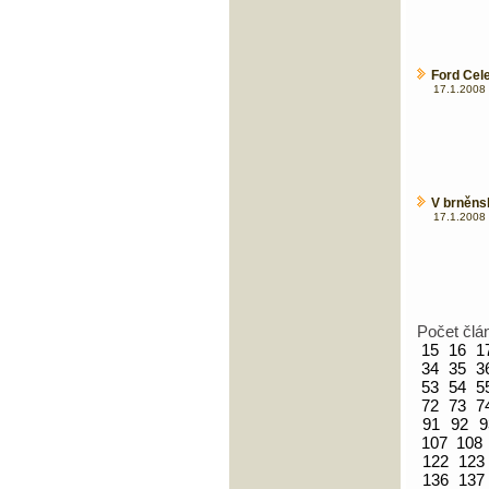
Ford Cel
17.1.2008 
V brněns
17.1.2008 
Počet člá
15
16
1
34
35
3
53
54
5
72
73
7
91
92
9
107
108
122
123
136
137