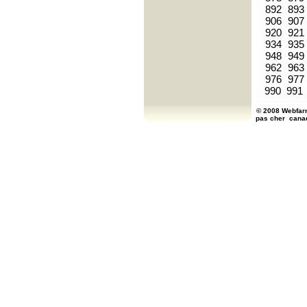
892
893
906
907
920
921
934
935
948
949
962
963
976
977
990
991
© 2008 Webfarm
pas cher
cana