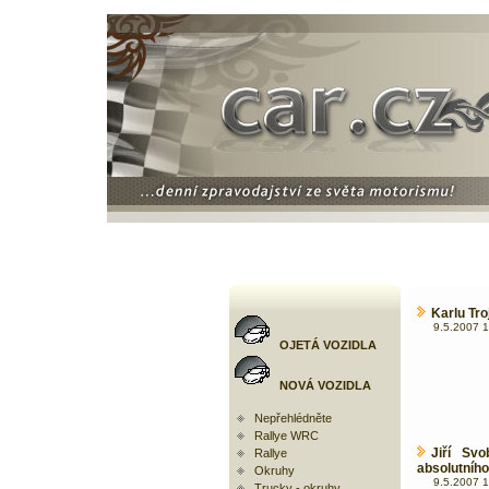
Karlu Tro
9.5.2007 1
OJETÁ VOZIDLA
NOVÁ VOZIDLA
Nepřehlédněte
Rallye WRC
Jiří Sv
Rallye
absolutního
Okruhy
9.5.2007 1
Trucky - okruhy