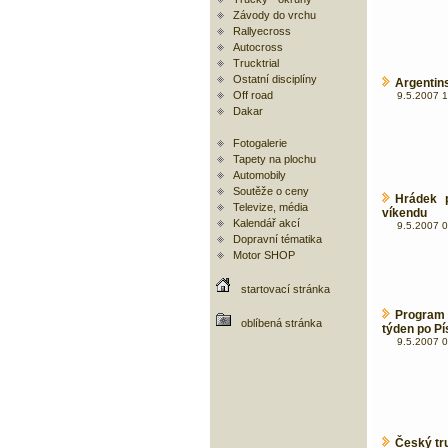
Závody do vrchu
Rallyecross
Autocross
Trucktrial
Ostatní disciplíny
Argentin
Off road
9.5.2007 1
Dakar
Fotogalerie
Tapety na plochu
Automobily
Soutěže o ceny
Hrádek p
Televize, média
víkendu
Kalendář akcí
9.5.2007 0
Dopravní tématika
Motor SHOP
startovací stránka
Program 
oblíbená stránka
týden po Pí
9.5.2007 0
Český tru