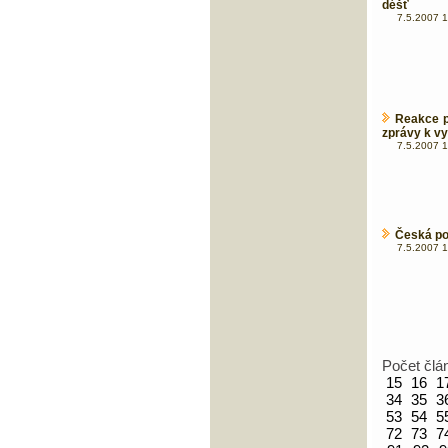
déšť
7.5.2007 1
Reakce p
zprávy k vy
7.5.2007 1
Česká pos
7.5.2007 1
Počet člá
15
16
1
34
35
3
53
54
5
72
73
7