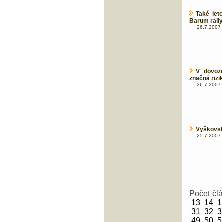
Také let
Barum rally
26.7.2007 
V dovozu
značná rizi
26.7.2007 
Vyškovský
25.7.2007 
Počet čl
13
14
1
31
32
3
49
50
5