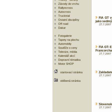
Závody do vrchu
Rallyecross
Autocross
Trucktrial
FIA GT v
Ostatní disciplíny
jako sedmý
Off road
27.7.2007 
Dakar
Fotogalerie
Tapety na plochu
Automobily
FIA GT: E
Soutěže o ceny
Francorch
Televize, média
27.7.2007 
Kalendář akcí
Dopravní tématika
Motor SHOP
Zakladate
startovací stránka
27.7.2007 
oblíbená stránka
Slovensk
27.7.2007 