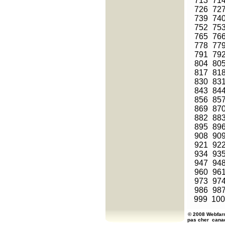
713
71
726
72
739
74
752
75
765
76
778
77
791
79
804
80
817
81
830
83
843
84
856
85
869
87
882
88
895
89
908
90
921
92
934
93
947
94
960
96
973
97
986
98
999
100
© 2008 Webfarm
pas cher
cana