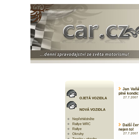
Jan Vaňáč
plné kondic
27.7.2007 
OJETÁ VOZIDLA
NOVÁ VOZIDLA
Nepřehlédněte
Rallye WRC
Další če
Rallye
nejen to!
27.7.2007 
Okruhy
Trucky - okruhy