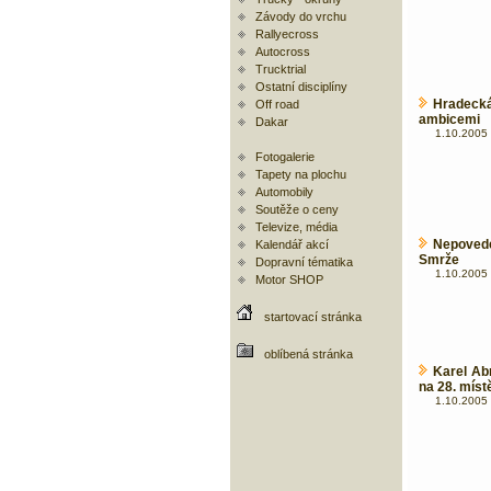
Závody do vrchu
Rallyecross
Autocross
Trucktrial
Ostatní disciplíny
Hradeck
Off road
ambicemi
Dakar
1.10.2005 
Fotogalerie
Tapety na plochu
Automobily
Soutěže o ceny
Televize, média
Nepovede
Kalendář akcí
Smrže
Dopravní tématika
1.10.2005 
Motor SHOP
startovací stránka
oblíbená stránka
Karel Ab
na 28. míst
1.10.2005 