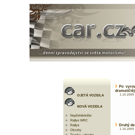
Po vyro
dramatičtěj
1.10.2005 
OJETÁ VOZIDLA
NOVÁ VOZIDLA
Nepřehlédněte
Rallye WRC
Druhý de
Rallye
1.10.2005 
Okruhy
Trucky - okruhy