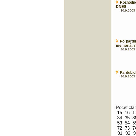
Rozhodne 
DNES
30.9.2005 
Po pardu
memoriál, 
30.9.2005 
Pardubick
30.9.2005 
Počet člá
15
16
1
34
35
3
53
54
5
72
73
7
91
92
9