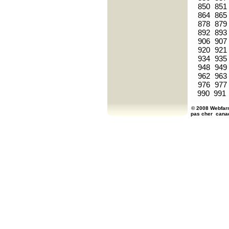
850
851
864
865
878
879
892
893
906
907
920
921
934
935
948
949
962
963
976
977
990
991
© 2008 Webfarm
pas cher
cana