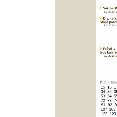
Vokovo P
8.2.2010 1
Dramati
Stopě poho
8.2.2010 1
Právě v 
tedy kulatý
8.2.2010 1
Počet člá
15
16
1
34
35
3
53
54
5
72
73
7
91
92
9
107
108
122
12