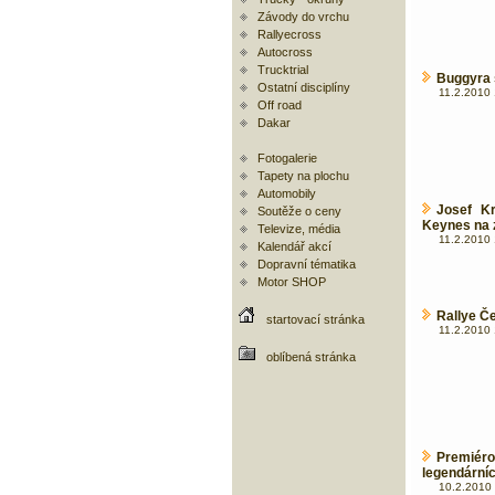
Závody do vrchu
Rallyecross
Autocross
Trucktrial
Buggyra 
Ostatní disciplíny
11.2.2010 
Off road
Dakar
Fotogalerie
Tapety na plochu
Automobily
Josef Kr
Soutěže o ceny
Keynes na 
Televize, média
11.2.2010 
Kalendář akcí
Dopravní tématika
Motor SHOP
Rallye Č
startovací stránka
11.2.2010 
oblíbená stránka
Premié
legendárníc
10.2.2010 