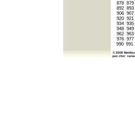
878
879
892
893
906
907
920
921
934
935
948
949
962
963
976
977
990
991
© 2008 Webfarm
pas cher
cana