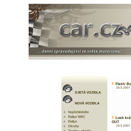
Flash: B
19.5.2007 
OJETÁ VOZIDLA
NOVÁ VOZIDLA
Nepřehlédněte
Rallye WRC
Loeb krá
Rallye
OUT
19.5.2007 
Okruhy
Trucky - okruhy