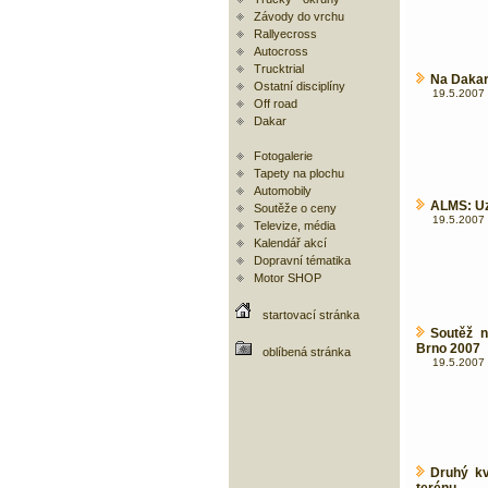
Závody do vrchu
Rallyecross
Autocross
Trucktrial
Na Dakar
Ostatní disciplíny
19.5.2007 
Off road
Dakar
Fotogalerie
Tapety na plochu
Automobily
ALMS: Uz
Soutěže o ceny
19.5.2007 
Televize, média
Kalendář akcí
Dopravní tématika
Motor SHOP
startovací stránka
Soutěž n
Brno 2007
oblíbená stránka
19.5.2007 
Druhý kv