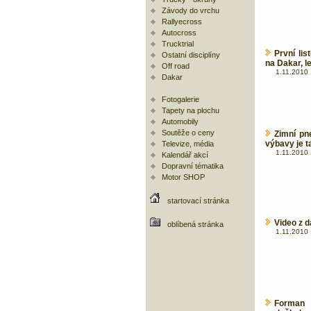
Závody do vrchu
Rallyecross
Autocross
Trucktrial
První li
Ostatní disciplíny
na Dakar, l
Off road
1.11.2010 
Dakar
Fotogalerie
Tapety na plochu
Automobily
Soutěže o ceny
Zimní pn
výbavy je t
Televize, média
1.11.2010 
Kalendář akcí
Dopravní tématika
Motor SHOP
startovací stránka
Video z d
oblíbená stránka
1.11.2010 
Forman 