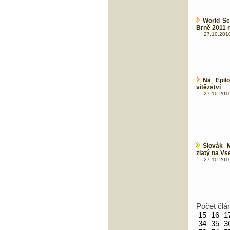
World Se
Brně 2011 ne
27.10.2010
Na Epil
vítězství
27.10.2010
Slovák 
zlatý na Vs
27.10.2010
Počet člá
15
16
1
34
35
3