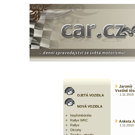
Jaromír
Vsetíně těs
1.11.2010 
OJETÁ VOZIDLA
NOVÁ VOZIDLA
Nepřehlédněte
Rallye WRC
Anketa A
Rallye
1.11.2010 
Okruhy
Trucky - okruhy