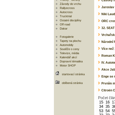
Časový h
Závody do vrchu
Jaroslav
Rallyecross
Autocross
Niki Lau
Trucktrial
Ostatní disciplíny
ORC cross
Off road
32. SEAT
Dakar
Vrchařsk
Fotogalerie
Tapety na plochu
Národní f
Automobily
Více než
Soutěže o ceny
Televize, média
Roman Kr
Kalendář akcí
Dopravní tématika
IV. Autot
Motor SHOP
Akce Jabl
startovací stránka
Enge se 
oblíbená stránka
Prvním m
Citroën 
Počet člá
15
16
1
34
35
3
53
54
5