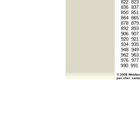
822
823
836
837
850
851
864
865
878
879
892
893
906
907
920
921
934
935
948
949
962
963
976
977
990
991
© 2008 Webfarm
pas cher
cana