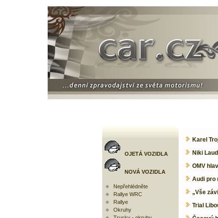
Karel Tr
Niki Lau
OJETÁ VOZIDLA
OMV hlavn
NOVÁ VOZIDLA
Audi pro
Nepřehlédněte
„Vše závi
Rallye WRC
Rallye
Trial Lib
Okruhy
Trucky - okruhy