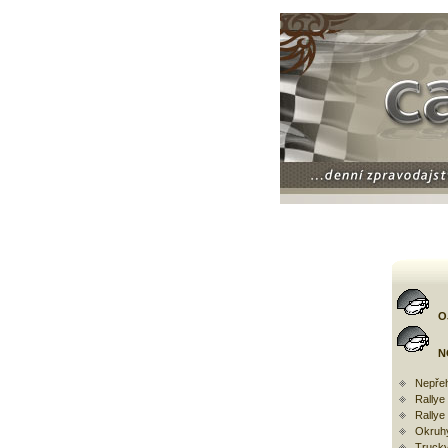
O
N
Nepřeh
Rally
Rallye
Okruh
Trucky