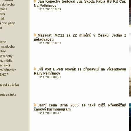
Jan Kopecký testoval vůz Škoda Fabia RS Kit Car.
y do vrchu
Na Pelhřimov
cross
12.4.2005 10:39
ross
ial
 disciplíny
ad
Maserati MC12 za 22 miliónů v Česku. Jedno z
pětadvaceti
lerie
12.4.2005 10:31
 na plochu
bily
e o ceny
ze, média
ář akcí
Jiří Volf a Petr Novák se připravují na víkendovou
ní tématika
Rally Pelhřimov
 SHOP
12.4.2005 09:21
ovací stránka
bená stránka
Jarní cena Brna 2005 se také blíží. Předběžný
časový harmonogram
12.4.2005 09:17