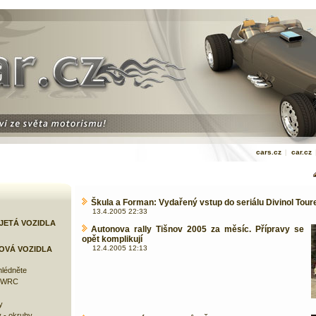
cars.cz
|
car.cz
Škula a Forman: Vydařený vstup do seriálu Divinol To
13.4.2005 22:33
JETÁ VOZIDLA
Autonova rally Tišnov 2005 za měsíc. Přípravy se
opět komplikují
12.4.2005 12:13
OVÁ VOZIDLA
lédněte
e WRC
y
 - okruhy