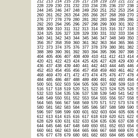
212
213
214
215
216
217
218
219
220
221
222
228
229
230
231
232
233
234
235
236
237
238
244
245
246
247
248
249
250
251
252
253
254
260
261
262
263
264
265
266
267
268
269
270
276
277
278
279
280
281
282
283
284
285
286
292
293
294
295
296
297
298
299
300
301
302
308
309
310
311
312
313
314
315
316
317
318
324
325
326
327
328
329
330
331
332
333
334
340
341
342
343
344
345
346
347
348
349
350
356
357
358
359
360
361
362
363
364
365
366
372
373
374
375
376
377
378
379
380
381
382
388
389
390
391
392
393
394
395
396
397
398
404
405
406
407
408
409
410
411
412
413
414
420
421
422
423
424
425
426
427
428
429
430
436
437
438
439
440
441
442
443
444
445
446
452
453
454
455
456
457
458
459
460
461
462
468
469
470
471
472
473
474
475
476
477
478
484
485
486
487
488
489
490
491
492
493
494
500
501
502
503
504
505
506
507
508
509
510
516
517
518
519
520
521
522
523
524
525
526
532
533
534
535
536
537
538
539
540
541
542
548
549
550
551
552
553
554
555
556
557
558
564
565
566
567
568
569
570
571
572
573
574
580
581
582
583
584
585
586
587
588
589
590
596
597
598
599
600
601
602
603
604
605
606
612
613
614
615
616
617
618
619
620
621
622
628
629
630
631
632
633
634
635
636
637
638
644
645
646
647
648
649
650
651
652
653
654
660
661
662
663
664
665
666
667
668
669
670
676
677
678
679
680
681
682
683
684
685
686