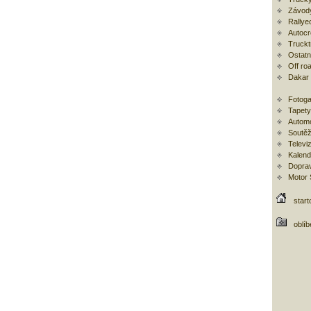
Závod
Rallye
Autoc
Trucktr
Ostatní
Off ro
Dakar
Fotoga
Tapety
Automo
Soutěž
Televi
Kalend
Doprav
Motor
start
oblí