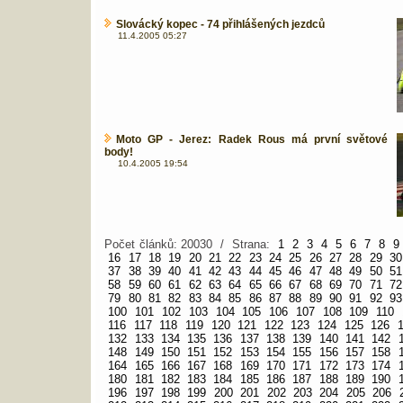
Slovácký kopec - 74 přihlášených jezdců
11.4.2005 05:27
Moto GP - Jerez: Radek Rous má první světové
body!
10.4.2005 19:54
Počet článků: 20030 / Strana:
1
2
3
4
5
6
7
8
9
16
17
18
19
20
21
22
23
24
25
26
27
28
29
30
37
38
39
40
41
42
43
44
45
46
47
48
49
50
51
58
59
60
61
62
63
64
65
66
67
68
69
70
71
72
79
80
81
82
83
84
85
86
87
88
89
90
91
92
93
100
101
102
103
104
105
106
107
108
109
110
116
117
118
119
120
121
122
123
124
125
126
132
133
134
135
136
137
138
139
140
141
142
148
149
150
151
152
153
154
155
156
157
158
164
165
166
167
168
169
170
171
172
173
174
180
181
182
183
184
185
186
187
188
189
190
196
197
198
199
200
201
202
203
204
205
206