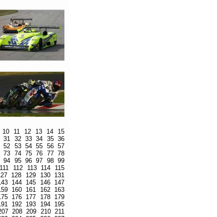
10
11
12
13
14
15
31
32
33
34
35
36
52
53
54
55
56
57
73
74
75
76
77
78
94
95
96
97
98
99
111
112
113
114
115
127
128
129
130
131
143
144
145
146
147
159
160
161
162
163
175
176
177
178
179
191
192
193
194
195
207
208
209
210
211