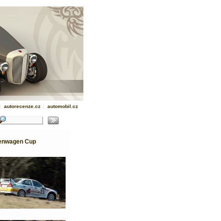
|
autorecenze.cz
|
automobil.cz
urenwagen Cup