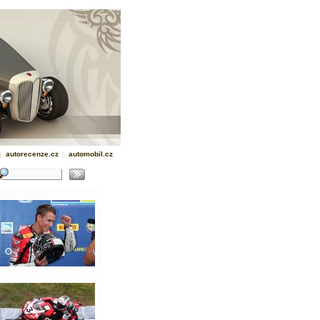
|
autorecenze.cz
|
automobil.cz