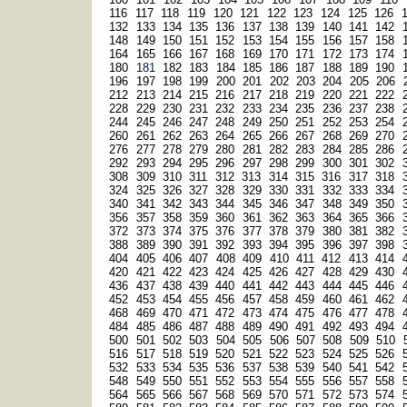
116
117
118
119
120
121
122
123
124
125
126
132
133
134
135
136
137
138
139
140
141
142
148
149
150
151
152
153
154
155
156
157
158
164
165
166
167
168
169
170
171
172
173
174
180
181
182
183
184
185
186
187
188
189
190
196
197
198
199
200
201
202
203
204
205
206
212
213
214
215
216
217
218
219
220
221
222
228
229
230
231
232
233
234
235
236
237
238
244
245
246
247
248
249
250
251
252
253
254
260
261
262
263
264
265
266
267
268
269
270
276
277
278
279
280
281
282
283
284
285
286
292
293
294
295
296
297
298
299
300
301
302
308
309
310
311
312
313
314
315
316
317
318
324
325
326
327
328
329
330
331
332
333
334
340
341
342
343
344
345
346
347
348
349
350
356
357
358
359
360
361
362
363
364
365
366
372
373
374
375
376
377
378
379
380
381
382
388
389
390
391
392
393
394
395
396
397
398
404
405
406
407
408
409
410
411
412
413
414
420
421
422
423
424
425
426
427
428
429
430
436
437
438
439
440
441
442
443
444
445
446
452
453
454
455
456
457
458
459
460
461
462
468
469
470
471
472
473
474
475
476
477
478
484
485
486
487
488
489
490
491
492
493
494
500
501
502
503
504
505
506
507
508
509
510
516
517
518
519
520
521
522
523
524
525
526
532
533
534
535
536
537
538
539
540
541
542
548
549
550
551
552
553
554
555
556
557
558
564
565
566
567
568
569
570
571
572
573
574