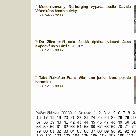
Modernizovaný Nürburging vypadá podle Davida
Vršeckého bombasticky
24.7.2009 09:51
Do Zlína míří celá česká špička, včetně Jana
Kopeckého s Fábií S 2000 !!
24.7.2009 09:47
Také Rakušan Franz Wittmann junior letos pojede
barumku
24.7.2009 09:44
Počet článků: 20030 / Strana:
1
2
3
4
5
6
7
8
9
16
17
18
19
20
21
22
23
24
25
26
27
28
29
30
37
38
39
40
41
42
43
44
45
46
47
48
49
50
51
58
59
60
61
62
63
64
65
66
67
68
69
70
71
72
79
80
81
82
83
84
85
86
87
88
89
90
91
92
93
100
101
102
103
104
105
106
107
108
109
110