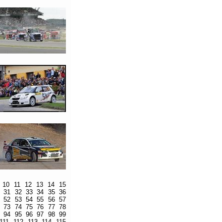
10
11
12
13
14
15
31
32
33
34
35
36
52
53
54
55
56
57
73
74
75
76
77
78
94
95
96
97
98
99
111
112
113
114
115