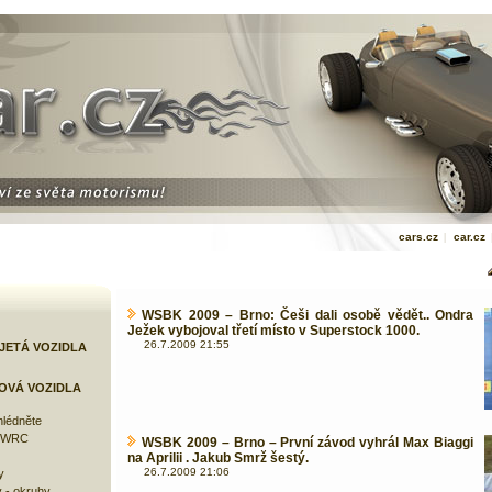
cars.cz
|
car.cz
WSBK 2009 – Brno: Češi dali osobě vědět.. Ondra
Ježek vybojoval třetí místo v Superstock 1000.
26.7.2009 21:55
JETÁ VOZIDLA
OVÁ VOZIDLA
lédněte
e WRC
WSBK 2009 – Brno – První závod vyhrál Max Biaggi
na Aprilii . Jakub Smrž šestý.
26.7.2009 21:06
y
 - okruhy