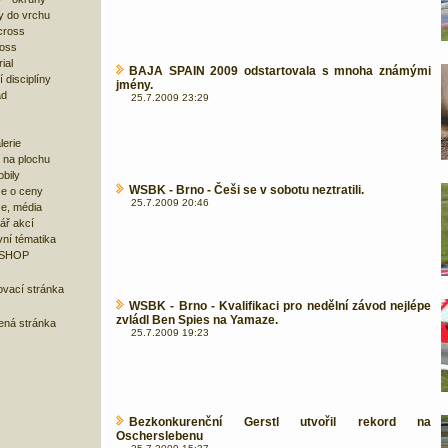
y do vrchu
cross
ross
ial
BAJA SPAIN 2009 odstartovala s mnoha známými
 disciplíny
jmény.
ad
25.7.2009 23:29
lerie
 na plochu
bily
WSBK - Brno - Češi se v sobotu neztratili.
e o ceny
25.7.2009 20:46
ze, média
ář akcí
ní tématika
 SHOP
ovací stránka
WSBK - Brno - Kvalifikaci pro nedělní závod nejlépe
zvládl Ben Spies na Yamaze.
bená stránka
25.7.2009 19:23
Bezkonkurenční Gerstl utvořil rekord na
Oscherslebenu