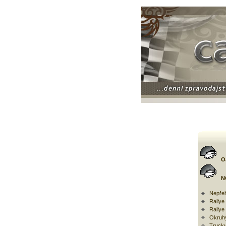
O
N
Nepřeh
Rally
Rallye
Okruh
Trucky