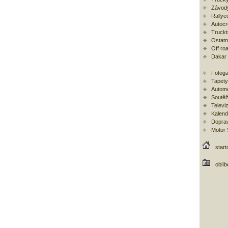
Závod
Rallye
Autoc
Trucktr
Ostatní
Off ro
Dakar
Fotoga
Tapety
Automo
Soutěž
Televi
Kalend
Doprav
Motor
start
oblí