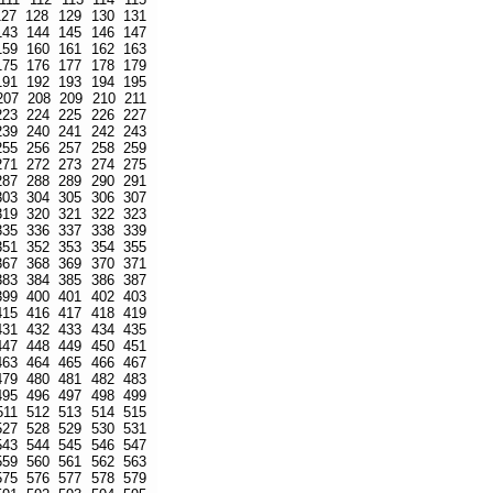
127
128
129
130
131
143
144
145
146
147
159
160
161
162
163
175
176
177
178
179
191
192
193
194
195
207
208
209
210
211
223
224
225
226
227
239
240
241
242
243
255
256
257
258
259
271
272
273
274
275
287
288
289
290
291
303
304
305
306
307
319
320
321
322
323
335
336
337
338
339
351
352
353
354
355
367
368
369
370
371
383
384
385
386
387
399
400
401
402
403
415
416
417
418
419
431
432
433
434
435
447
448
449
450
451
463
464
465
466
467
479
480
481
482
483
495
496
497
498
499
511
512
513
514
515
527
528
529
530
531
543
544
545
546
547
559
560
561
562
563
575
576
577
578
579