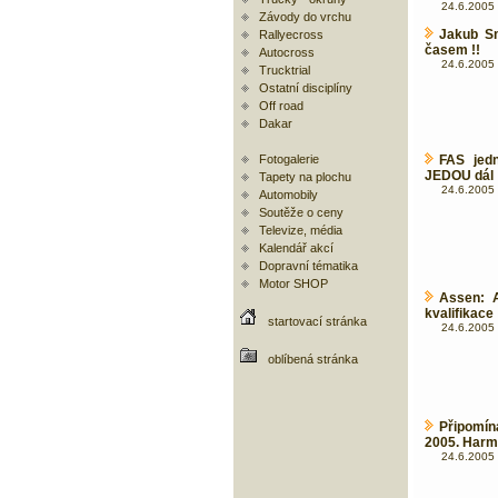
24.6.2005 
Závody do vrchu
Jakub Sm
Rallyecross
časem !!
Autocross
24.6.2005 
Trucktrial
Ostatní disciplíny
Off road
Dakar
Fotogalerie
FAS jed
JEDOU dál !
Tapety na plochu
24.6.2005 
Automobily
Soutěže o ceny
Televize, média
Kalendář akcí
Dopravní tématika
Motor SHOP
Assen: A
kvalifikace
startovací stránka
24.6.2005 
oblíbená stránka
Připom
2005. Har
24.6.2005 