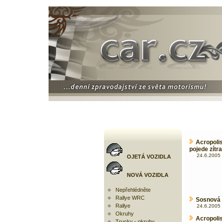
Acropoli
pojede zítra
24.6.2005 
OJETÁ VOZIDLA
NOVÁ VOZIDLA
Nepřehlédněte
Rallye WRC
Sosnová 
Rallye
24.6.2005 
Okruhy
Acropoli
Trucky - okruhy